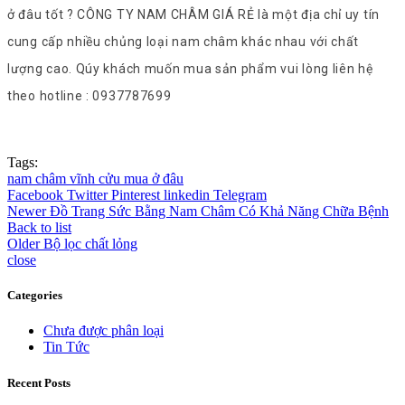
ở đâu tốt ? CÔNG TY NAM CHÂM GIÁ RẺ là một địa chỉ uy tín
cung cấp nhiều chủng loại nam châm khác nhau với chất
lượng cao. Qúy khách muốn mua sản phẩm vui lòng liên hệ
theo hotline : 0937787699
Tags:
nam châm vĩnh cửu mua ở đâu
Facebook
Twitter
Pinterest
linkedin
Telegram
Newer
Đồ Trang Sức Bằng Nam Châm Có Khả Năng Chữa Bệnh
Back to list
Older
Bộ lọc chất lỏng
close
Categories
Chưa được phân loại
Tin Tức
Recent Posts