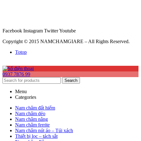
Facebook
Instagram
Twitter
Youtube
Copyright © 2015 NAMCHAMGIARE – All Rights Reserved.
Totop
0937 7876 99
Search
Menu
Categories
Nam châm đất hiếm
Nam châm dẻo
Nam châm nâng
Nam châm ferrite
Nam châm nút áo – Túi xách
Thiết bị lọc – tách sắt