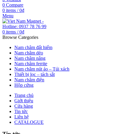
0
Compare
0
items
/
0
₫
Menu
0
items
/
0
₫
Browse Categories
Nam châm đất hiếm
Nam châm dẻo
Nam châm nâng
Nam châm ferrite
Nam châm nút áo – Túi xách
Thiết bị lọc – tách sắt
Nam châm điện
Hộp cứng
Trang chủ
Giới thiệu
Cửa hàng
Tin tức
Liên hệ
CATALOGUE
Tin tức