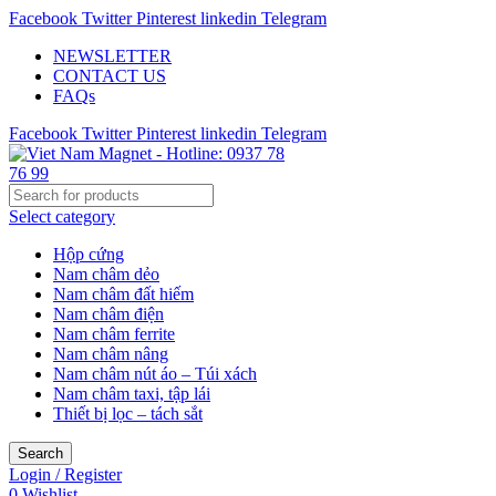
Facebook
Twitter
Pinterest
linkedin
Telegram
NEWSLETTER
CONTACT US
FAQs
Facebook
Twitter
Pinterest
linkedin
Telegram
Select category
Hộp cứng
Nam châm dẻo
Nam châm đất hiếm
Nam châm điện
Nam châm ferrite
Nam châm nâng
Nam châm nút áo – Túi xách
Nam châm taxi, tập lái
Thiết bị lọc – tách sắt
Search
Login / Register
0
Wishlist