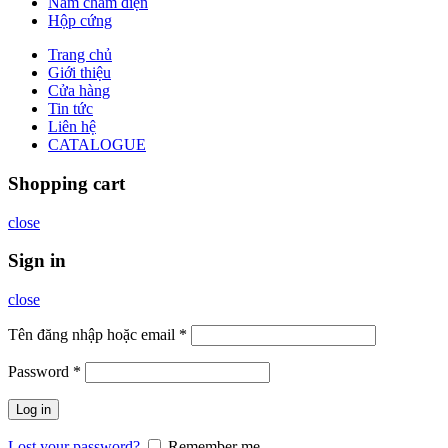
Nam châm điện
Hộp cứng
Trang chủ
Giới thiệu
Cửa hàng
Tin tức
Liên hệ
CATALOGUE
Shopping cart
close
Sign in
close
Tên đăng nhập hoặc email
*
Password
*
Log in
Lost your password?
Remember me