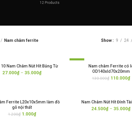
12
Products
Nam châm ferrite
Show
9
24
-15%
10 Nam Châm Nút Hít Bảng Từ
Nam châm Ferrite có l
OD140xId70x20mm
27.000
₫
–
35.000
₫
110.000
₫
130.000
₫
16 MM
m Ferrite L20x10x5mm làm đồ
Nam Châm Nút Hít Đính Tài
gỗ nội thất
27 MM
24.500
₫
–
35.000
₫
1.000
₫
1.200
₫
32 MM