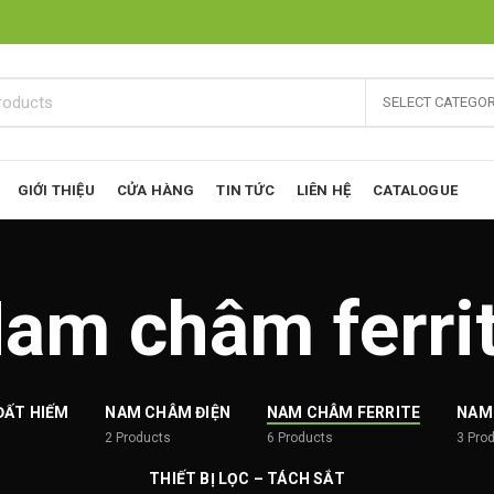
SELECT CATEGO
GIỚI THIỆU
CỬA HÀNG
TIN TỨC
LIÊN HỆ
CATALOGUE
am châm ferri
ĐẤT HIẾM
NAM CHÂM ĐIỆN
NAM CHÂM FERRITE
NAM
2
Products
6
Products
3
Pro
THIẾT BỊ LỌC – TÁCH SẮT