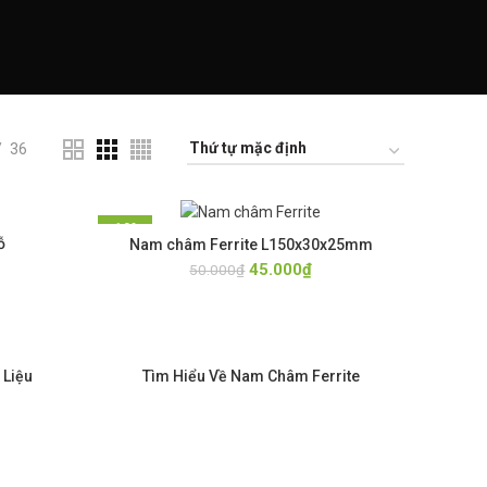
36
-10%
ỗ
Nam châm Ferrite L150x30x25mm
45.000
₫
50.000
₫
 Liệu
Tìm Hiểu Về Nam Châm Ferrite