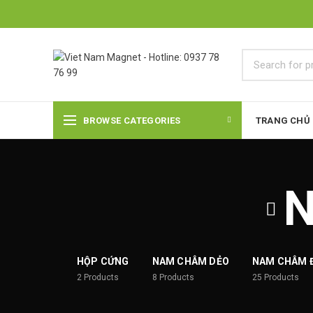
BROWSE CATEGORIES
TRANG CHỦ
N
HỘP CỨNG
NAM CHÂM DẺO
NAM CHÂM 
2
Products
8
Products
25
Products