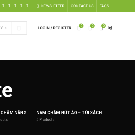
NEWSLETTER
CONTACT US
FAQS
0
0
0
RY
LOGIN / REGISTER
0
₫
te
 CHÂM NÂNG
NAM CHÂM NÚT ÁO – TÚI XÁCH
ducts
5
Products