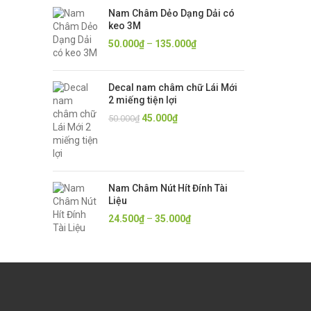
Nam Châm Dẻo Dạng Dải có
keo 3M
50.000
₫
–
135.000
₫
Decal nam châm chữ Lái Mới
2 miếng tiện lợi
45.000
₫
50.000
₫
Nam Châm Nút Hít Đính Tài
Liệu
24.500
₫
–
35.000
₫