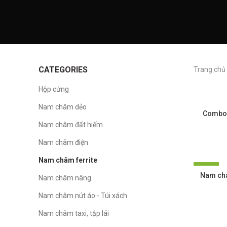
CATEGORIES
Trang chủ
Hộp cứng
Nam châm dẻo
27 MM
Combo 
32 MM
Nam châm đất hiếm
Nam châm điện
Nam châm ferrite
-17%
Nam châ
Nam châm nâng
Nam châm nút áo - Túi xách
Nam châm taxi, tập lái