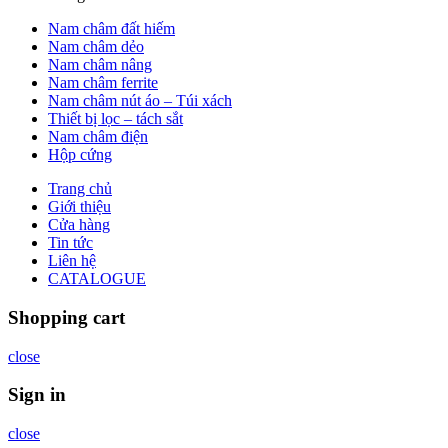
Nam châm đất hiếm
Nam châm dẻo
Nam châm nâng
Nam châm ferrite
Nam châm nút áo – Túi xách
Thiết bị lọc – tách sắt
Nam châm điện
Hộp cứng
Trang chủ
Giới thiệu
Cửa hàng
Tin tức
Liên hệ
CATALOGUE
Shopping cart
close
Sign in
close