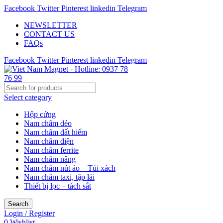
Facebook
Twitter
Pinterest
linkedin
Telegram
NEWSLETTER
CONTACT US
FAQs
Facebook
Twitter
Pinterest
linkedin
Telegram
Select category
Hộp cứng
Nam châm dẻo
Nam châm đất hiếm
Nam châm điện
Nam châm ferrite
Nam châm nâng
Nam châm nút áo – Túi xách
Nam châm taxi, tập lái
Thiết bị lọc – tách sắt
Search
Login / Register
0
Wishlist