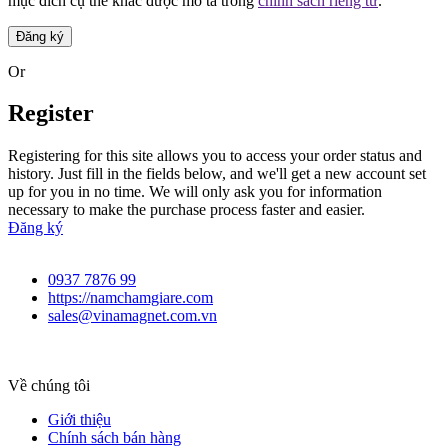
mục đích cụ thể khác được mô tả trong
chính sách riêng tư
.
Đăng ký
Or
Register
Registering for this site allows you to access your order status and
history. Just fill in the fields below, and we'll get a new account set
up for you in no time. We will only ask you for information
necessary to make the purchase process faster and easier.
Đăng ký
0937 7876 99
https://namchamgiare.com
sales@vinamagnet.com.vn
Về chúng tôi
Giới thiệu
Chính sách bán hàng