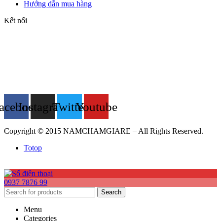
Hướng dẫn mua hàng
Kết nối
acebook
Instagram
Twitter
Youtube
Copyright © 2015 NAMCHAMGIARE – All Rights Reserved.
Totop
0937 7876 99
Search
Menu
Categories