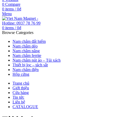
0
Compare
0
items
/
0
₫
Menu
0
items
/
0
₫
Browse Categories
Nam châm đất hiếm
Nam châm dẻo
Nam châm nâng
Nam châm ferrite
Nam châm nút áo – Túi xách
Thiết bị lọc – tách sắt
Nam châm điện
Hộp cứng
Trang chủ
Giới thiệu
Cửa hàng
Tin tức
Liên hệ
CATALOGUE