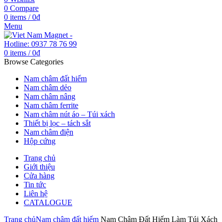
0
Compare
0
items
/
0
₫
Menu
0
items
/
0
₫
Browse Categories
Nam châm đất hiếm
Nam châm dẻo
Nam châm nâng
Nam châm ferrite
Nam châm nút áo – Túi xách
Thiết bị lọc – tách sắt
Nam châm điện
Hộp cứng
Trang chủ
Giới thiệu
Cửa hàng
Tin tức
Liên hệ
CATALOGUE
Trang chủ
Nam châm đất hiếm
Nam Châm Đất Hiếm Làm Túi Xách