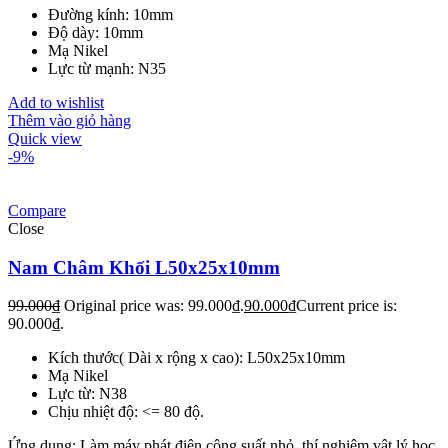
Đường kính: 10mm
Độ dày: 10mm
Mạ Nikel
Lực từ mạnh: N35
Add to wishlist
Thêm vào giỏ hàng
Quick view
-9%
Compare
Close
Nam Châm Khối L50x25x10mm
99.000
₫
Original price was: 99.000₫.
90.000
₫
Current price is:
90.000₫.
Kích thước( Dài x rộng x cao): L50x25x10mm
Mạ Nikel
Lực từ: N38
Chịu nhiệt độ: <= 80 độ.
Ứng dụng: Làm máy phát điện công suất nhỏ, thí nghiệm vật lý học