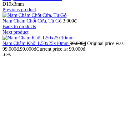
D19x3mm
Previous product
Nam Châm Chốt Cửa, Tủ Gỗ
3.000
₫
Back to products
Next product
Nam Châm Khối L50x25x10mm
99.000
₫
Original price was:
99.000₫.
90.000
₫
Current price is: 90.000₫.
-6%
Click to enlarge