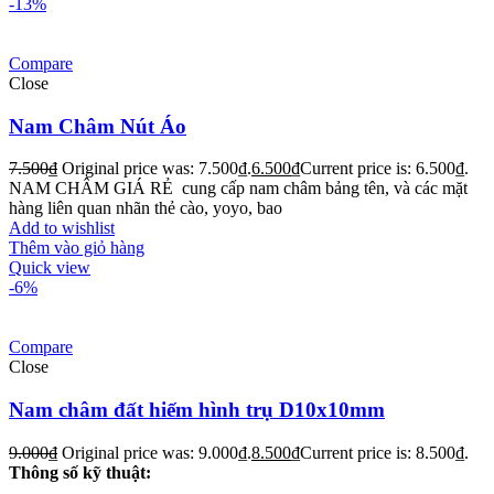
-13%
Compare
Close
Nam Châm Nút Áo
7.500
₫
Original price was: 7.500₫.
6.500
₫
Current price is: 6.500₫.
NAM CHÂM GIÁ RẺ cung cấp nam châm bảng tên, và các mặt
hàng liên quan nhãn thẻ cào, yoyo, bao
Add to wishlist
Thêm vào giỏ hàng
Quick view
-6%
Compare
Close
Nam châm đất hiếm hình trụ D10x10mm
9.000
₫
Original price was: 9.000₫.
8.500
₫
Current price is: 8.500₫.
Thông số kỹ thuật: