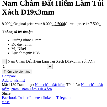
Nam Châm Đất Hiếm Làm Túi
Xách D19x3mm
8.000
₫
Original price was: 8.000₫.
7.500
₫
Current price is: 7.500₫.
Thông số kỹ thuật:
Đường kính: 19mm
Độ dày: 3mm
Mạ Nikel
Lực từ mạnh: N35
Nam Châm Đất Hiếm Làm Túi Xách D19x3mm số lượng
Thêm vào giỏ hàng
Compare
Add to wishlist
Mã:
1130
Danh mục:
Nam châm đất hiếm
Từ khóa:
Nam châm đất
hiếm
,
Nam Châm Làm Túi Xách
Share
Facebook
Twitter
Pinterest
linkedin
Telegram
close