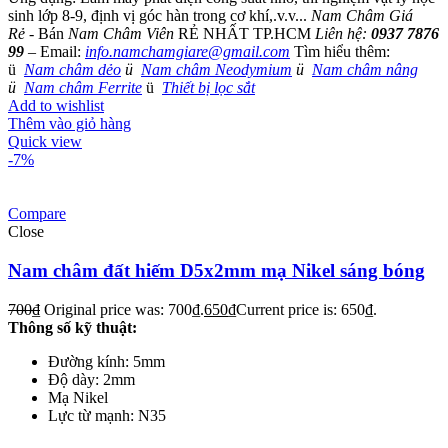
sinh lớp 8-9, định vị góc hàn trong cơ khí,.v.v...
Nam Châm Giá
Rẻ
- Bán
Nam Châm Viên
RẺ NHẤT TP.HCM
Liên hệ:
0937 7876
99
– Email:
info.namchamgiare@gmail.com
Tìm hiểu thêm:
ü
Nam châm dẻo
ü
Nam châm Neodymium
ü
Nam châm nâng
ü
Nam châm Ferrite
ü
Thiết bị lọc sắt
Add to wishlist
Thêm vào giỏ hàng
Quick view
-7%
Compare
Close
Nam châm đất hiếm D5x2mm mạ Nikel sáng bóng
700
₫
Original price was: 700₫.
650
₫
Current price is: 650₫.
Thông số kỹ thuật:
Đường kính: 5mm
Độ dày: 2mm
Mạ Nikel
Lực từ mạnh: N35