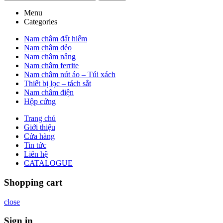
Menu
Categories
Nam châm đất hiếm
Nam châm dẻo
Nam châm nâng
Nam châm ferrite
Nam châm nút áo – Túi xách
Thiết bị lọc – tách sắt
Nam châm điện
Hộp cứng
Trang chủ
Giới thiệu
Cửa hàng
Tin tức
Liên hệ
CATALOGUE
Shopping cart
close
Sign in