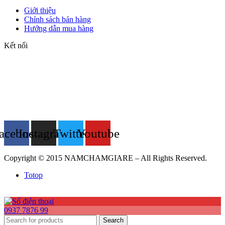
Giới thiệu
Chính sách bán hàng
Hướng dẫn mua hàng
Kết nối
acebook
Instagram
Twitter
Youtube
Copyright © 2015 NAMCHAMGIARE – All Rights Reserved.
Totop
0937 7876 99
Search