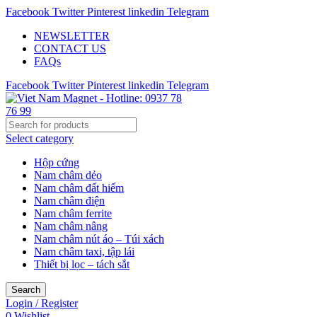
Facebook
Twitter
Pinterest
linkedin
Telegram
NEWSLETTER
CONTACT US
FAQs
Facebook
Twitter
Pinterest
linkedin
Telegram
Select category
Hộp cứng
Nam châm dẻo
Nam châm đất hiếm
Nam châm điện
Nam châm ferrite
Nam châm nâng
Nam châm nút áo – Túi xách
Nam châm taxi, tập lái
Thiết bị lọc – tách sắt
Search
Login / Register
0
Wishlist