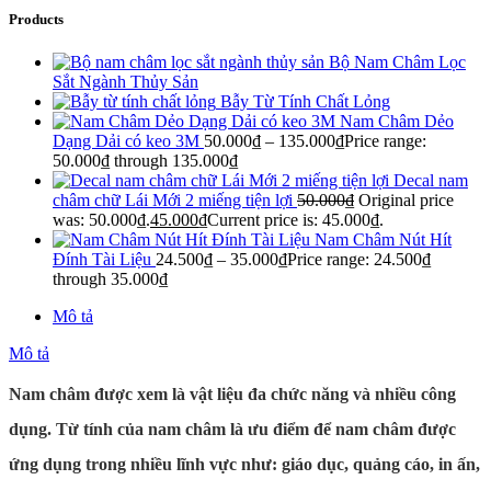
Products
Bộ Nam Châm Lọc
Sắt Ngành Thủy Sản
Bẫy Từ Tính Chất Lỏng
Nam Châm Dẻo
Dạng Dải có keo 3M
50.000
₫
–
135.000
₫
Price range:
50.000₫ through 135.000₫
Decal nam
châm chữ Lái Mới 2 miếng tiện lợi
50.000
₫
Original price
was: 50.000₫.
45.000
₫
Current price is: 45.000₫.
Nam Châm Nút Hít
Đính Tài Liệu
24.500
₫
–
35.000
₫
Price range: 24.500₫
through 35.000₫
Mô tả
Mô tả
Nam châm được xem là vật liệu đa chức năng và nhiều công
dụng. Từ tính của nam châm là ưu điểm để nam châm được
ứng dụng trong nhiều lĩnh vực như: giáo dục, quảng cáo, in ấn,