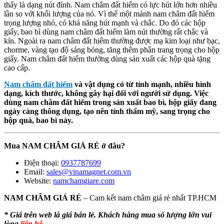
thấy là dạng nút đính. Nam châm đất hiếm có lực hút lớn hơn nhiều
lần so với khối lượng của nó. Vì thế một mảnh nam châm đất hiếm
trọng lượng nhỏ, có khả năng hút mạnh và chắc. Do đó các hộp
giấy, bao bì dùng nam châm đất hiếm làm nút thường rất chắc và
kín. Ngoài ra nam châm đất hiếm thường được mạ kim loại như bạc,
chorme, vàng tạo độ sáng bóng, tăng thêm phần trang trọng cho hộp
giấy. Nam châm đất hiếm thường dùng sản xuất các hộp quà tặng
cao cấp.
Nam châm đất hiếm
và vật dụng có từ tính mạnh, nhiều hình
dạng, kích thước, không gây hại đối với người sử dụng. Việc
dùng nam châm đất hiếm trong sản xuất bao bì, hộp giấy đang
ngày càng thông dụng, tạo nên tính thẩm mỹ, sang trọng cho
hộp quà, bao bì này.
Mua NAM CHÂM GIÁ RẺ ở đâu?
Điện thoại:
0937787699
Email:
sales@vinamagnet.com.vn
Website:
namchamgiare.com
NAM CHÂM GIÁ RẺ
– Cam kết nam châm giá rẻ nhất TP.HCM
* Giá trên web là giá bán lẻ. Khách hàng mua số lượng lớn vui
lòng
liên hệ