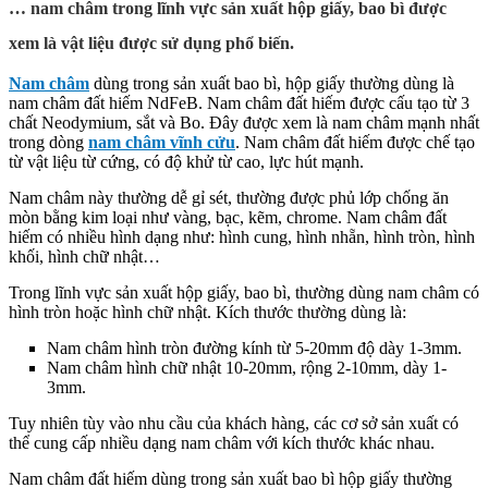
… nam châm trong lĩnh vực sản xuất hộp giấy, bao bì được
xem là vật liệu được sử dụng phổ biến.
Nam châm
dùng trong sản xuất bao bì, hộp giấy thường dùng là
nam châm đất hiếm NdFeB. Nam châm đất hiếm được cấu tạo từ 3
chất Neodymium, sắt và Bo. Đây được xem là nam châm mạnh nhất
trong dòng
nam châm vĩnh cửu
. Nam châm đất hiếm được chế tạo
từ vật liệu từ cứng, có độ khử từ cao, lực hút mạnh.
Nam châm này thường dễ gỉ sét, thường được phủ lớp chống ăn
mòn bằng kim loại như vàng, bạc, kẽm, chrome. Nam châm đất
hiếm có nhiều hình dạng như: hình cung, hình nhẵn, hình tròn, hình
khối, hình chữ nhật…
Trong lĩnh vực sản xuất hộp giấy, bao bì, thường dùng nam châm có
hình tròn hoặc hình chữ nhật. Kích thước thường dùng là:
Nam châm hình tròn đường kính từ 5-20mm độ dày 1-3mm.
Nam châm hình chữ nhật 10-20mm, rộng 2-10mm, dày 1-
3mm.
Tuy nhiên tùy vào nhu cầu của khách hàng, các cơ sở sản xuất có
thể cung cấp nhiều dạng nam châm với kích thước khác nhau.
Nam châm đất hiếm dùng trong sản xuất bao bì hộp giấy thường