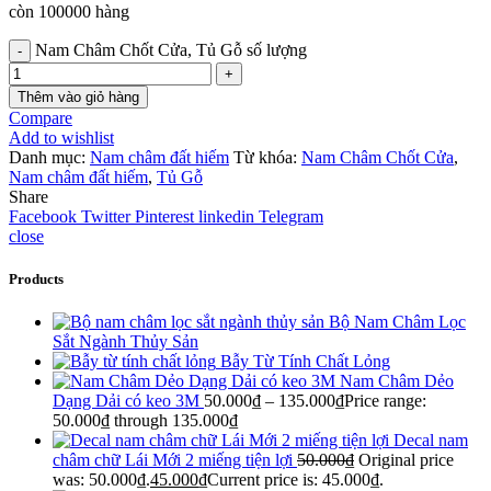
còn 100000 hàng
Nam Châm Chốt Cửa, Tủ Gỗ số lượng
Thêm vào giỏ hàng
Compare
Add to wishlist
Danh mục:
Nam châm đất hiếm
Từ khóa:
Nam Châm Chốt Cửa
,
Nam châm đất hiếm
,
Tủ Gỗ
Share
Facebook
Twitter
Pinterest
linkedin
Telegram
close
Products
Bộ Nam Châm Lọc
Sắt Ngành Thủy Sản
Bẫy Từ Tính Chất Lỏng
Nam Châm Dẻo
Dạng Dải có keo 3M
50.000
₫
–
135.000
₫
Price range:
50.000₫ through 135.000₫
Decal nam
châm chữ Lái Mới 2 miếng tiện lợi
50.000
₫
Original price
was: 50.000₫.
45.000
₫
Current price is: 45.000₫.