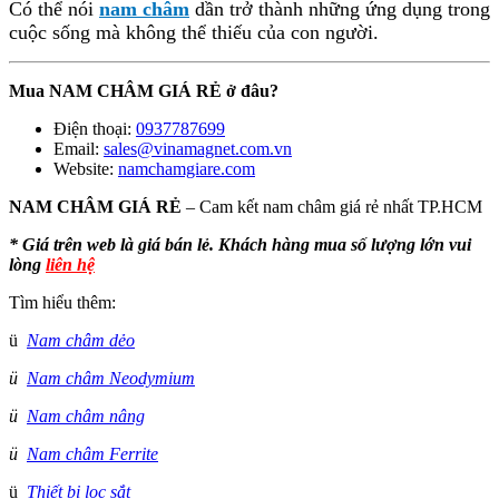
Có thể nói
nam châm
dần trở thành những ứng dụng trong
cuộc sống mà không thể thiếu của con người.
Mua NAM CHÂM GIÁ RẺ ở đâu?
Điện thoại:
0937787699
Email:
sales@vinamagnet.com.vn
Website:
namchamgiare.com
NAM CHÂM GIÁ RẺ
– Cam kết nam châm giá rẻ nhất TP.HCM
* Giá trên web là giá bán lẻ. Khách hàng mua số lượng lớn vui
lòng
liên hệ
Tìm hiểu thêm:
ü
Nam châm dẻo
ü
Nam châm Neodymium
ü
Nam châm nâng
ü
Nam châm Ferrite
ü
Thiết bị lọc sắt