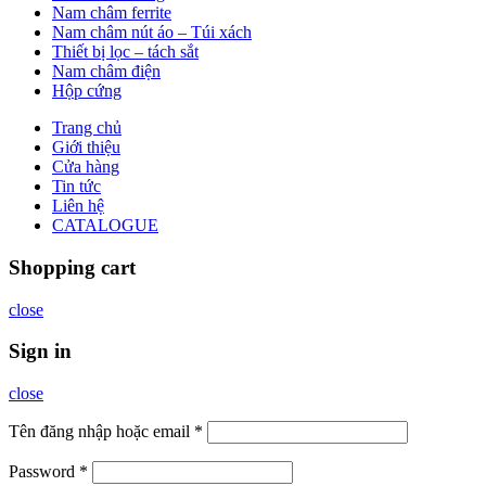
Nam châm ferrite
Nam châm nút áo – Túi xách
Thiết bị lọc – tách sắt
Nam châm điện
Hộp cứng
Trang chủ
Giới thiệu
Cửa hàng
Tin tức
Liên hệ
CATALOGUE
Shopping cart
close
Sign in
close
Tên đăng nhập hoặc email
*
Password
*