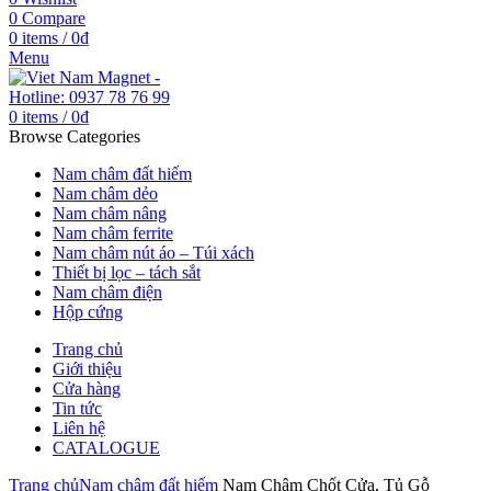
0
Compare
0
items
/
0
₫
Menu
0
items
/
0
₫
Browse Categories
Nam châm đất hiếm
Nam châm dẻo
Nam châm nâng
Nam châm ferrite
Nam châm nút áo – Túi xách
Thiết bị lọc – tách sắt
Nam châm điện
Hộp cứng
Trang chủ
Giới thiệu
Cửa hàng
Tin tức
Liên hệ
CATALOGUE
Trang chủ
Nam châm đất hiếm
Nam Châm Chốt Cửa, Tủ Gỗ