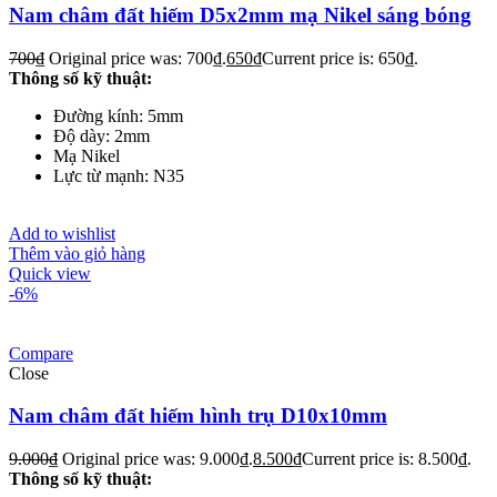
Nam châm đất hiếm D5x2mm mạ Nikel sáng bóng
700
₫
Original price was: 700₫.
650
₫
Current price is: 650₫.
Thông số kỹ thuật:
Đường kính: 5mm
Độ dày: 2mm
Mạ Nikel
Lực từ mạnh: N35
Add to wishlist
Thêm vào giỏ hàng
Quick view
-6%
Compare
Close
Nam châm đất hiếm hình trụ D10x10mm
9.000
₫
Original price was: 9.000₫.
8.500
₫
Current price is: 8.500₫.
Thông số kỹ thuật: