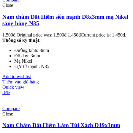
Close
Nam châm Đất Hiếm siêu mạnh D8x3mm mạ Nikel
sáng bóng N35
1.500
₫
Original price was: 1.500₫.
1.450
₫
Current price is: 1.450₫.
Thông số kỹ thuật:
Đường kính: 8mm
Độ dày: 3mm
Mạ Nikel
Lực từ mạnh: N35
Add to wishlist
Thêm vào giỏ hàng
Quick view
-6%
Compare
Close
Nam Châm Đất Hiếm Làm Túi Xách D19x3mm