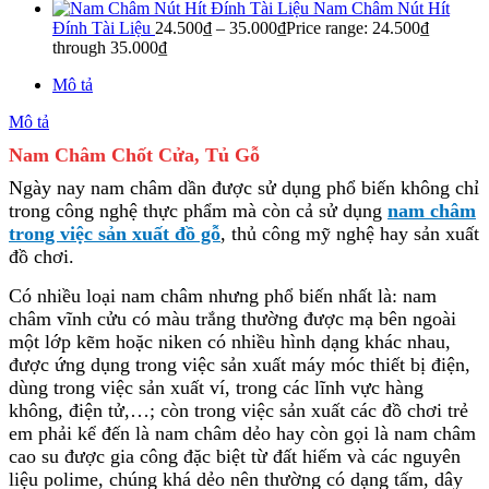
Nam Châm Nút Hít
Đính Tài Liệu
24.500
₫
–
35.000
₫
Price range: 24.500₫
through 35.000₫
Mô tả
Mô tả
Nam Châm Chốt Cửa, Tủ Gỗ
Ngày nay nam châm dần được sử dụng phổ biến không chỉ
trong công nghệ thực phẩm mà còn cả sử dụng
nam châm
trong việc sản xuất đồ gỗ
, thủ công mỹ nghệ hay sản xuất
đồ chơi.
Có nhiều loại nam châm nhưng phổ biến nhất là: nam
châm vĩnh cửu có màu trắng thường được mạ bên ngoài
một lớp kẽm hoặc niken có nhiều hình dạng khác nhau,
được ứng dụng trong việc sản xuất máy móc thiết bị điện,
dùng trong việc sản xuất ví, trong các lĩnh vực hàng
không, điện tử,…; còn trong việc sản xuất các đồ chơi trẻ
em phải kể đến là nam châm dẻo hay còn gọi là nam châm
cao su được gia công đặc biệt từ đất hiếm và các nguyên
liệu polime, chúng khá dẻo nên thường có dạng tấm, dây