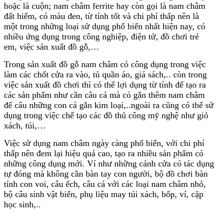
hoặc là cuộn; nam châm ferrite hay còn gọi là nam châm
đất hiếm, có màu đen, từ tính tốt và chi phí thấp nên là
một trong những loại sử dụng phổ biến nhất hiện nay, có
nhiều ứng dụng trong công nghiệp, điện tử, đồ chơi trẻ
em, việc sản xuất đồ gỗ,…
Trong sản xuất đồ gỗ nam châm có công dụng trong việc
làm các chốt cửa ra vào, tủ quần áo, giá sách,.. còn trong
việc sản xuất đồ chơi thì có thể lợi dụng từ tính để tạo ra
các sản phẩm như cần câu cá mà có gắn thêm nam châm
để câu những con cá gắn kim loại,..ngoài ra cũng có thể sử
dụng trong việc chế tạo các đồ thủ công mỹ nghệ như giỏ
xách, túi,…
Việc sử dụng nam châm ngày càng phổ biến, với chi phí
thấp nên đem lại hiệu quả cao, tạo ra nhiều sản phẩm có
những công dụng mới. Ví như những cánh cửa có tác dụng
tự đóng mà không cần bàn tay con người, bộ đồ chơi bàn
tính con voi, câu ếch, câu cá với các loại nam châm nhỏ,
bộ câu sinh vật biển, phụ liệu may túi xách, bốp, ví, cặp
học sinh,..