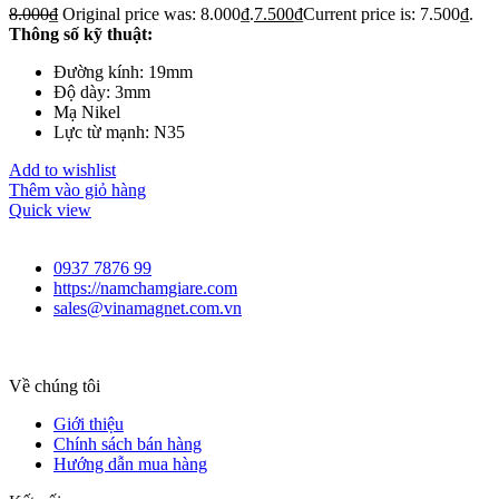
8.000
₫
Original price was: 8.000₫.
7.500
₫
Current price is: 7.500₫.
Thông số kỹ thuật:
Đường kính: 19mm
Độ dày: 3mm
Mạ Nikel
Lực từ mạnh: N35
Add to wishlist
Thêm vào giỏ hàng
Quick view
0937 7876 99
https://namchamgiare.com
sales@vinamagnet.com.vn
Về chúng tôi
Giới thiệu
Chính sách bán hàng
Hướng dẫn mua hàng