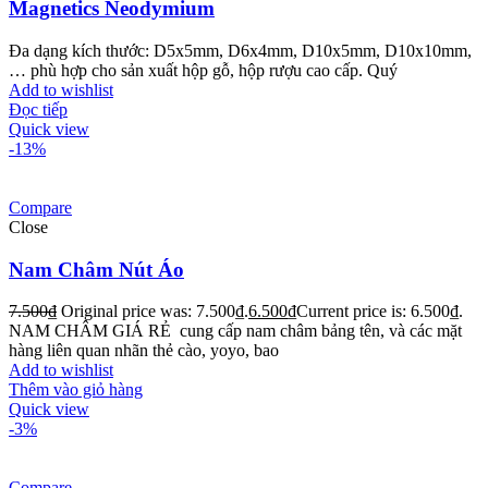
Magnetics Neodymium
Đa dạng kích thước: D5x5mm, D6x4mm, D10x5mm, D10x10mm,
… phù hợp cho sản xuất hộp gỗ, hộp rượu cao cấp. Quý
Add to wishlist
Đọc tiếp
Quick view
-13%
Compare
Close
Nam Châm Nút Áo
7.500
₫
Original price was: 7.500₫.
6.500
₫
Current price is: 6.500₫.
NAM CHÂM GIÁ RẺ cung cấp nam châm bảng tên, và các mặt
hàng liên quan nhãn thẻ cào, yoyo, bao
Add to wishlist
Thêm vào giỏ hàng
Quick view
-3%
Compare