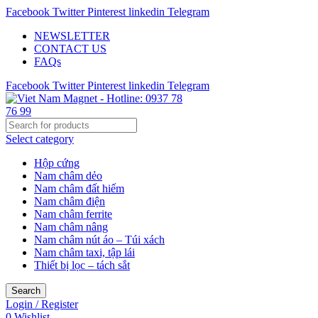
Facebook
Twitter
Pinterest
linkedin
Telegram
NEWSLETTER
CONTACT US
FAQs
Facebook
Twitter
Pinterest
linkedin
Telegram
Select category
Hộp cứng
Nam châm dẻo
Nam châm đất hiếm
Nam châm điện
Nam châm ferrite
Nam châm nâng
Nam châm nút áo – Túi xách
Nam châm taxi, tập lái
Thiết bị lọc – tách sắt
Search
Login / Register
0
Wishlist