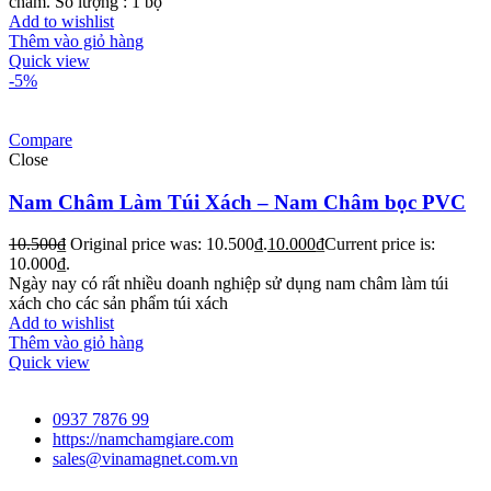
châm. Số lượng : 1 bộ
Add to wishlist
Thêm vào giỏ hàng
Quick view
-5%
Compare
Close
Nam Châm Làm Túi Xách – Nam Châm bọc PVC
10.500
₫
Original price was: 10.500₫.
10.000
₫
Current price is:
10.000₫.
Ngày nay có rất nhiều doanh nghiệp sử dụng nam châm làm túi
xách cho các sản phẩm túi xách
Add to wishlist
Thêm vào giỏ hàng
Quick view
0937 7876 99
https://namchamgiare.com
sales@vinamagnet.com.vn