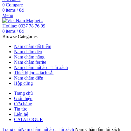
0
Compare
0
items
/
0
₫
Menu
0
items
/
0
₫
Browse Categories
Nam châm đất hiếm
Nam châm dẻo
Nam châm nâng
Nam châm ferrite
Nam châm nút áo – Túi xách
Thiết bị lọc – tách sắt
Nam châm điện
Hộp cứng
Trang chủ
Giới thiệu
Cửa hàng
Tin tức
Liên hệ
CATALOGUE
Trang chủ
Nam châm nút áo - Túi xách
Nam Châm làm túi xách