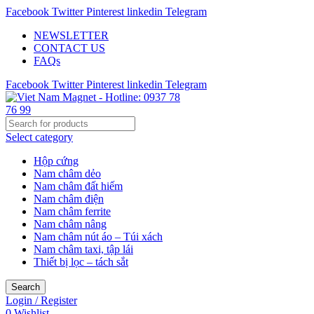
Facebook
Twitter
Pinterest
linkedin
Telegram
NEWSLETTER
CONTACT US
FAQs
Facebook
Twitter
Pinterest
linkedin
Telegram
Select category
Hộp cứng
Nam châm dẻo
Nam châm đất hiếm
Nam châm điện
Nam châm ferrite
Nam châm nâng
Nam châm nút áo – Túi xách
Nam châm taxi, tập lái
Thiết bị lọc – tách sắt
Search
Login / Register
0
Wishlist