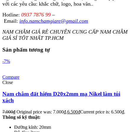
với các yêu cầu: khắc chữ, logo, hoa văn..
Hotline:
0937 7876 99
–
Email:
info.namchamgiare@gmail.com
NAM CHÂM GIÁ RẺ CHUYÊN CUNG CẤP NAM CHÂM
GIÁ SỈ TỐT NHẤT TP.HCM
Sản phẩm tương tự
-7%
Compare
Close
Nam châm đất hiếm D20x2mm mạ Nikel làm túi
xách
7.000
₫
Original price was: 7.000₫.
6.500
₫
Current price is: 6.500₫.
Thông số kỹ thuật:
Đường kính: 20mm