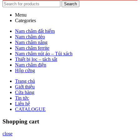
Search
Menu
Categories
Nam châm đất hiếm
Nam châm dẻo
Nam châm nâng
Nam châm ferrite
Nam châm nút áo – Túi xách
Thiết bị lọc – tách sắt
Nam châm điện
Hộp cứng
Trang chủ
Giới thiệu
Cửa hàng
Tin tức
Liên hệ
CATALOGUE
Shopping cart
close