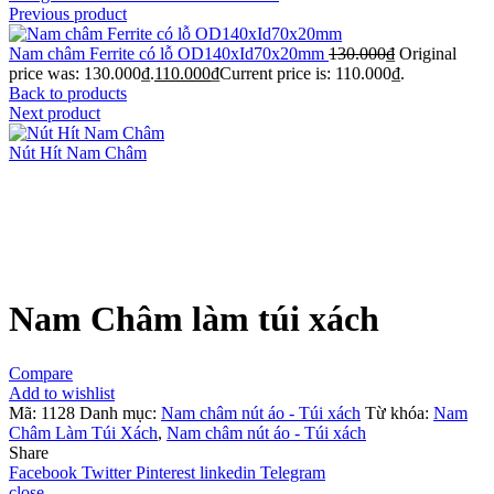
Previous product
Nam châm Ferrite có lỗ OD140xId70x20mm
130.000
₫
Original
price was: 130.000₫.
110.000
₫
Current price is: 110.000₫.
Back to products
Next product
Nút Hít Nam Châm
Click to enlarge
Nam Châm làm túi xách
Compare
Add to wishlist
Mã:
1128
Danh mục:
Nam châm nút áo - Túi xách
Từ khóa:
Nam
Châm Làm Túi Xách
,
Nam châm nút áo - Túi xách
Share
Facebook
Twitter
Pinterest
linkedin
Telegram
close