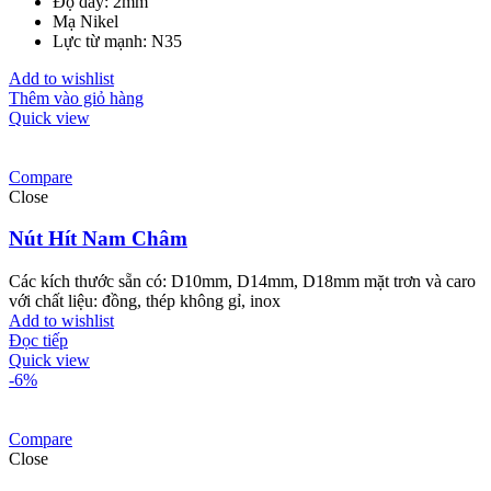
Độ dày: 2mm
Mạ Nikel
Lực từ mạnh: N35
Add to wishlist
Thêm vào giỏ hàng
Quick view
Compare
Close
Nút Hít Nam Châm
Các kích thước sẵn có: D10mm, D14mm, D18mm mặt trơn và caro
với chất liệu: đồng, thép không gỉ, inox
Add to wishlist
Đọc tiếp
Quick view
-6%
Compare
Close