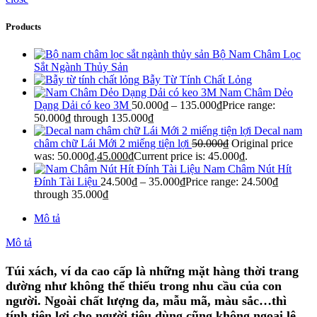
Products
Bộ Nam Châm Lọc
Sắt Ngành Thủy Sản
Bẫy Từ Tính Chất Lỏng
Nam Châm Dẻo
Dạng Dải có keo 3M
50.000
₫
–
135.000
₫
Price range:
50.000₫ through 135.000₫
Decal nam
châm chữ Lái Mới 2 miếng tiện lợi
50.000
₫
Original price
was: 50.000₫.
45.000
₫
Current price is: 45.000₫.
Nam Châm Nút Hít
Đính Tài Liệu
24.500
₫
–
35.000
₫
Price range: 24.500₫
through 35.000₫
Mô tả
Mô tả
Túi xách, ví da cao cấp là những mặt hàng thời trang
dường như không thể thiếu trong nhu cầu của con
người. Ngoài chất lượng da, mẫu mã, màu sắc…thì
tính tiện lợi cho người tiêu dùng cũng không ngoại lệ.