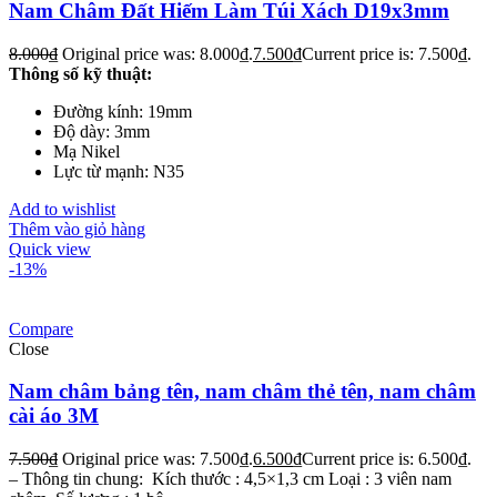
Nam Châm Đất Hiếm Làm Túi Xách D19x3mm
8.000
₫
Original price was: 8.000₫.
7.500
₫
Current price is: 7.500₫.
Thông số kỹ thuật:
Đường kính: 19mm
Độ dày: 3mm
Mạ Nikel
Lực từ mạnh: N35
Add to wishlist
Thêm vào giỏ hàng
Quick view
-13%
Compare
Close
Nam châm bảng tên, nam châm thẻ tên, nam châm
cài áo 3M
7.500
₫
Original price was: 7.500₫.
6.500
₫
Current price is: 6.500₫.
– Thông tin chung: Kích thước : 4,5×1,3 cm Loại : 3 viên nam