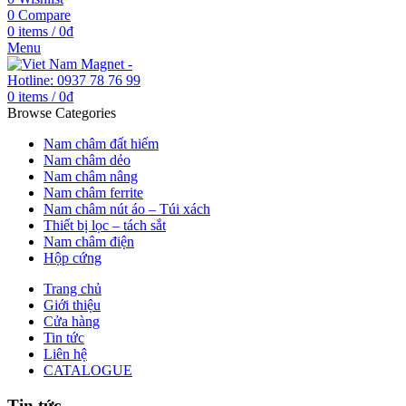
0
Compare
0
items
/
0
₫
Menu
0
items
/
0
₫
Browse Categories
Nam châm đất hiếm
Nam châm dẻo
Nam châm nâng
Nam châm ferrite
Nam châm nút áo – Túi xách
Thiết bị lọc – tách sắt
Nam châm điện
Hộp cứng
Trang chủ
Giới thiệu
Cửa hàng
Tin tức
Liên hệ
CATALOGUE
Tin tức