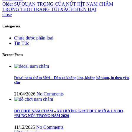
Older
SỰ QUAN TRỌNG CỦA NÚT HÍT NAM CHÂM
TRONG THỜI TRANG TÚI XÁCH HIỆN ĐẠI
close
Categories
Chưa được phân loại
Tin Tức
Recent Posts
Decal nam châm 30/4 – Dán xe không keo, không bẩn sơn, in theo yêu
cầu
21/04/2026
No Comments
ĐỒ CHƠI NAM CHÂM – XU HƯỚNG GIÁO DỤC MỚI & LÝ DO
“BÙNG NỔ” TRONG NĂM 2026
11/12/2025
No Comments