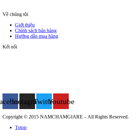
Về chúng tôi
Giới thiệu
Chính sách bán hàng
Hướng dẫn mua hàng
Kết nối
acebook
Instagram
Twitter
Youtube
Copyright © 2015 NAMCHAMGIARE – All Rights Reserved.
Totop