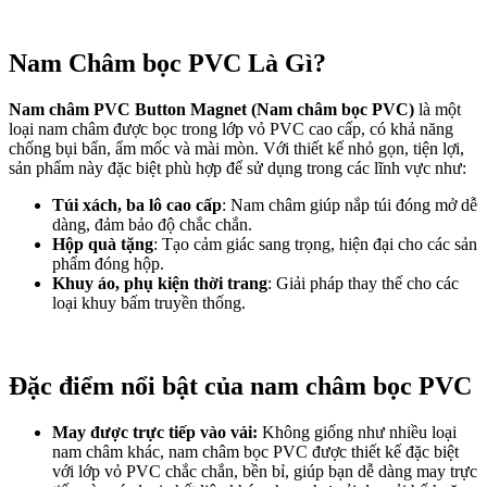
Nam Châm bọc PVC Là Gì?
Nam châm PVC Button Magnet (Nam châm bọc PVC)
là một
loại nam châm được bọc trong lớp vỏ PVC cao cấp, có khả năng
chống bụi bẩn, ẩm mốc và mài mòn. Với thiết kế nhỏ gọn, tiện lợi,
sản phẩm này đặc biệt phù hợp để sử dụng trong các lĩnh vực như:
Túi xách, ba lô cao cấp
: Nam châm giúp nắp túi đóng mở dễ
dàng, đảm bảo độ chắc chắn.
Hộp quà tặng
: Tạo cảm giác sang trọng, hiện đại cho các sản
phẩm đóng hộp.
Khuy áo, phụ kiện thời trang
: Giải pháp thay thế cho các
loại khuy bấm truyền thống.
Đặc điểm nổi bật của nam châm bọc PVC
May được trực tiếp vào vải:
Không giống như nhiều loại
nam châm khác, nam châm bọc PVC được thiết kế đặc biệt
với lớp vỏ PVC chắc chắn, bền bỉ, giúp bạn dễ dàng may trực