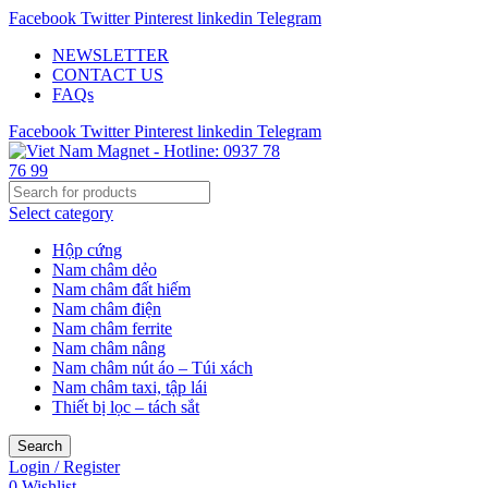
Facebook
Twitter
Pinterest
linkedin
Telegram
NEWSLETTER
CONTACT US
FAQs
Facebook
Twitter
Pinterest
linkedin
Telegram
Select category
Hộp cứng
Nam châm dẻo
Nam châm đất hiếm
Nam châm điện
Nam châm ferrite
Nam châm nâng
Nam châm nút áo – Túi xách
Nam châm taxi, tập lái
Thiết bị lọc – tách sắt
Search
Login / Register
0
Wishlist