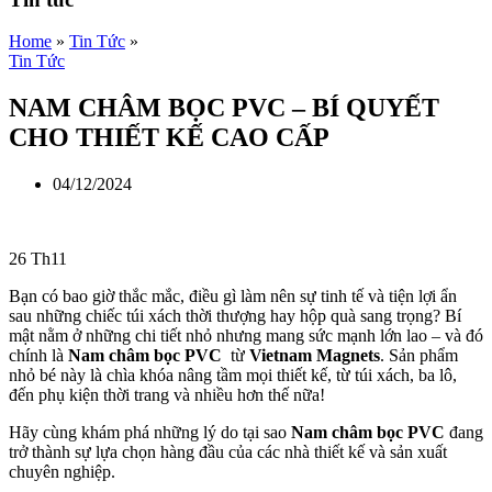
Home
»
Tin Tức
»
Tin Tức
NAM CHÂM BỌC PVC – BÍ QUYẾT
CHO THIẾT KẾ CAO CẤP
04/12/2024
26
Th11
Bạn có bao giờ thắc mắc, điều gì làm nên sự tinh tế và tiện lợi ẩn
sau những chiếc túi xách thời thượng hay hộp quà sang trọng? Bí
mật nằm ở những chi tiết nhỏ nhưng mang sức mạnh lớn lao – và đó
chính là
Nam châm bọc PVC
từ
Vietnam Magnets
. Sản phẩm
nhỏ bé này là chìa khóa nâng tầm mọi thiết kế, từ túi xách, ba lô,
đến phụ kiện thời trang và nhiều hơn thế nữa!
Hãy cùng khám phá những lý do tại sao
Nam châm bọc PVC
đang
trở thành sự lựa chọn hàng đầu của các nhà thiết kế và sản xuất
chuyên nghiệp.