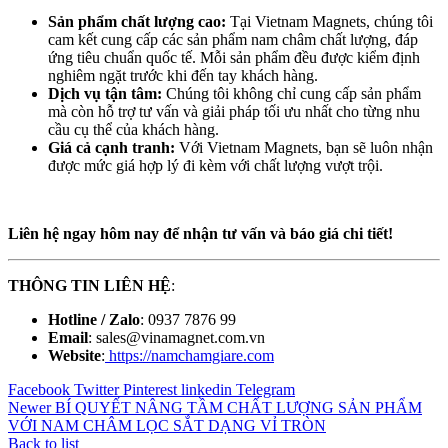
Sản phẩm chất lượng cao:
Tại Vietnam Magnets, chúng tôi
cam kết cung cấp các sản phẩm nam châm chất lượng, đáp
ứng tiêu chuẩn quốc tế. Mỗi sản phẩm đều được kiểm định
nghiêm ngặt trước khi đến tay khách hàng.
Dịch vụ tận tâm:
Chúng tôi không chỉ cung cấp sản phẩm
mà còn hỗ trợ tư vấn và giải pháp tối ưu nhất cho từng nhu
cầu cụ thể của khách hàng.
Giá cả cạnh tranh:
Với Vietnam Magnets, bạn sẽ luôn nhận
được mức giá hợp lý đi kèm với chất lượng vượt trội.
Liên hệ ngay hôm nay để nhận tư vấn và báo giá chi tiết!
THÔNG TIN LIÊN HỆ
:
Hotline / Zalo
: 0937 7876 99
Email
: sales@vinamagnet.com.vn
Website
:
https://namchamgiare.com
Facebook
Twitter
Pinterest
linkedin
Telegram
Newer
BÍ QUYẾT NÂNG TẦM CHẤT LƯỢNG SẢN PHẨM
VỚI NAM CHÂM LỌC SẮT DẠNG VỈ TRÒN
Back to list