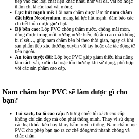
tiếp vào các loại chất liệu khác nhau như vải da, vải bố hoặc
thậm chí là các loại vải mỏng.
Lực hút mạnh mẽ:
Lõi nam châm được làm từ
nam châm
đất hiếm Neodymium
, mang lại lực hút mạnh, đảm bảo các
chi tiết luôn được giữ chặt.
Độ bền cao:
Lớp PVC chống thấm nước, chống mài mòn,
dùng được trong môi trường nước biển, độ ẩm cao mà không
bị rỉ sét…, giúp nam châm bền bỉ theo thời gian, ngay cả khi
sản phẩm tiếp xúc thường xuyên với tay hoặc các tác động từ
bên ngoài.
An toàn tuyệt đối:
Lớp bọc PVC giúp giảm thiểu khả năng
làm rách vải, xước da hoặc tổn thương khi sử dụng, phù hợp
với các sản phẩm cao cấp.
Nam châm bọc PVC sẽ làm được gì cho
bạn?
Túi xách, ba lô cao cấp:
Những chiếc túi xách cao cấp
không chỉ cần đẹp mà còn phải thông minh. Thay vì sử dụng
các loại khóa kéo hay khuy bấm truyền thống, Nam châm bọc
PVC cho phép bạn tạo ra cơ chế đóng/mở nhanh chóng và
chắc chắn.