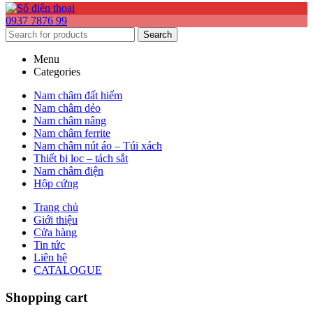
0937 7876 99
Search
Menu
Categories
Nam châm đất hiếm
Nam châm dẻo
Nam châm nâng
Nam châm ferrite
Nam châm nút áo – Túi xách
Thiết bị lọc – tách sắt
Nam châm điện
Hộp cứng
Trang chủ
Giới thiệu
Cửa hàng
Tin tức
Liên hệ
CATALOGUE
Shopping cart