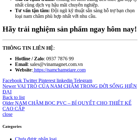
nhất cùng dịch vụ hậu mãi chuyên nghiệp.
Tư vấn tận tâm:
Đội ngũ kỹ thuật sẵn sàng hỗ trợ bạn chọn
loại nam châm phù hợp nhất với nhu cầu.
Hãy trải nghiệm sản phẩm ngay hôm nay!
THÔNG TIN LIÊN HỆ
:
Hotline / Zalo
: 0937 7876 99
Email
: sales@vinamagnet.com.vn
Website
:
https://namchamgiare.com
Facebook
Twitter
Pinterest
linkedin
Telegram
Newer
VAI TRÒ CỦA NAM CHÂM TRONG ĐỜI SỐNG HIỆN
ĐẠI
Back to list
Older
NAM CHÂM BỌC PVC – BÍ QUYẾT CHO THIẾT KẾ
CAO CẤP
close
Categories
Chưa được phân loại