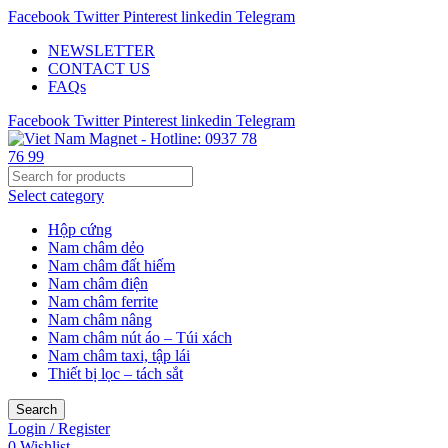
Facebook
Twitter
Pinterest
linkedin
Telegram
NEWSLETTER
CONTACT US
FAQs
Facebook
Twitter
Pinterest
linkedin
Telegram
Select category
Hộp cứng
Nam châm dẻo
Nam châm đất hiếm
Nam châm điện
Nam châm ferrite
Nam châm nâng
Nam châm nút áo – Túi xách
Nam châm taxi, tập lái
Thiết bị lọc – tách sắt
Search
Login / Register
0
Wishlist