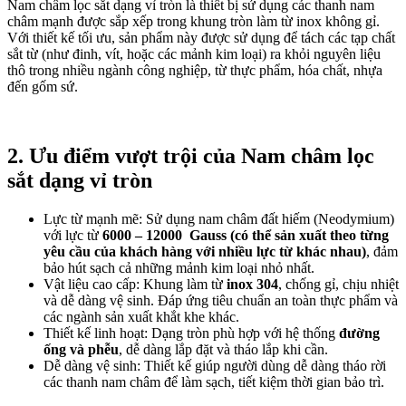
Nam châm lọc sắt dạng vỉ tròn là thiết bị sử dụng các thanh nam
châm mạnh được sắp xếp trong khung tròn làm từ inox không gỉ.
Với thiết kế tối ưu, sản phẩm này được sử dụng để tách các tạp chất
sắt từ (như đinh, vít, hoặc các mảnh kim loại) ra khỏi nguyên liệu
thô trong nhiều ngành công nghiệp, từ thực phẩm, hóa chất, nhựa
đến gốm sứ.
2. Ưu điểm vượt trội của Nam châm lọc
sắt dạng vỉ tròn
Lực từ mạnh mẽ: Sử dụng nam châm đất hiếm (Neodymium)
với lực từ
6000 – 12000
Gauss
(có thể sản xuất theo từng
yêu cầu của khách hàng với nhiều lực từ khác nhau)
, đảm
bảo hút sạch cả những mảnh kim loại nhỏ nhất.
Vật liệu cao cấp: Khung làm từ
inox 304
, chống gỉ, chịu nhiệt
và dễ dàng vệ sinh. Đáp ứng tiêu chuẩn an toàn thực phẩm và
các ngành sản xuất khắt khe khác.
Thiết kế linh hoạt: Dạng tròn phù hợp với hệ thống
đường
ống và phễu
, dễ dàng lắp đặt và tháo lắp khi cần.
Dễ dàng vệ sinh: Thiết kế giúp người dùng dễ dàng tháo rời
các thanh nam châm để làm sạch, tiết kiệm thời gian bảo trì.