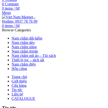
0
Compare
0
items
/
0
₫
Menu
0
items
/
0
₫
Browse Categories
Nam châm đất hiếm
Nam châm dẻo
Nam châm nâng
Nam châm ferrite
Nam châm nút áo – Túi xách
Thiết bị lọc – tách sắt
Nam châm điện
Hộp cứng
Trang chủ
Giới thiệu
Cửa hàng
Tin tức
Liên hệ
CATALOGUE
Tin tức