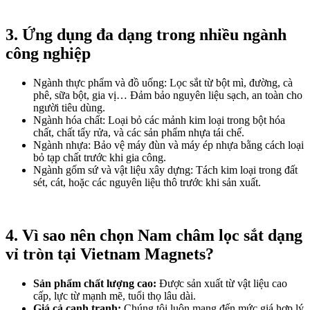
3. Ứng dụng đa dạng trong nhiều ngành
công nghiệp
Ngành thực phẩm và đồ uống: Lọc sắt từ bột mì, đường, cà
phê, sữa bột, gia vị… Đảm bảo nguyên liệu sạch, an toàn cho
người tiêu dùng.
Ngành hóa chất: Loại bỏ các mảnh kim loại trong bột hóa
chất, chất tẩy rửa, và các sản phẩm nhựa tái chế.
Ngành nhựa: Bảo vệ máy đùn và máy ép nhựa bằng cách loại
bỏ tạp chất trước khi gia công.
Ngành gốm sứ và vật liệu xây dựng: Tách kim loại trong đất
sét, cát, hoặc các nguyên liệu thô trước khi sản xuất.
4. Vì sao nên chọn Nam châm lọc sắt dạng
vỉ tròn tại Vietnam Magnets?
Sản phẩm chất lượng cao:
Được sản xuất từ vật liệu cao
cấp, lực từ mạnh mẽ, tuổi thọ lâu dài.
Giá cả cạnh tranh:
Chúng tôi luôn mang đến mức giá hợp lý