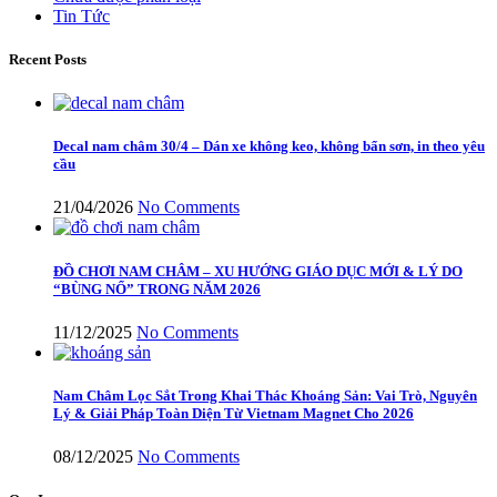
Tin Tức
Recent Posts
Decal nam châm 30/4 – Dán xe không keo, không bẩn sơn, in theo yêu
cầu
21/04/2026
No Comments
ĐỒ CHƠI NAM CHÂM – XU HƯỚNG GIÁO DỤC MỚI & LÝ DO
“BÙNG NỔ” TRONG NĂM 2026
11/12/2025
No Comments
Nam Châm Lọc Sắt Trong Khai Thác Khoáng Sản: Vai Trò, Nguyên
Lý & Giải Pháp Toàn Diện Từ Vietnam Magnet Cho 2026
08/12/2025
No Comments