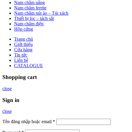
Nam châm nâng
Nam châm ferrite
Nam châm nút áo – Túi xách
Thiết bị lọc – tách sắt
Nam châm điện
Hộp cứng
Trang chủ
Giới thiệu
Cửa hàng
Tin tức
Liên hệ
CATALOGUE
Shopping cart
close
Sign in
close
Tên đăng nhập hoặc email
*