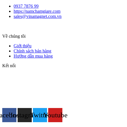
0937 7876 99
https://namchamgiare.com
sales@vinamagnet.com.vn
Về chúng tôi
Giới thiệu
Chính sách bán hàng
Hướng dẫn mua hàng
Kết nối
acebook
Instagram
Twitter
Youtube