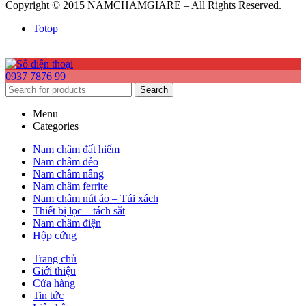
Copyright © 2015 NAMCHAMGIARE – All Rights Reserved.
Totop
0937 7876 99
Search
Menu
Categories
Nam châm đất hiếm
Nam châm dẻo
Nam châm nâng
Nam châm ferrite
Nam châm nút áo – Túi xách
Thiết bị lọc – tách sắt
Nam châm điện
Hộp cứng
Trang chủ
Giới thiệu
Cửa hàng
Tin tức