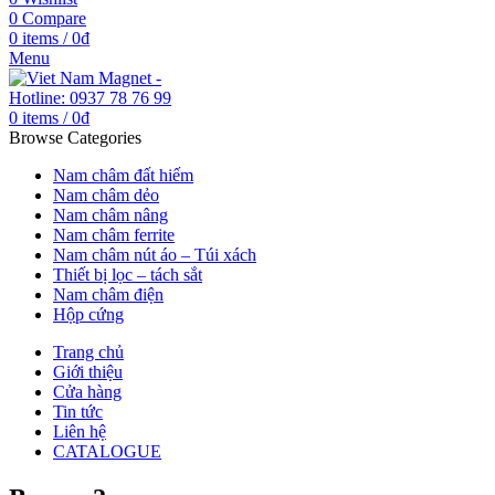
0
Compare
0
items
/
0
₫
Menu
0
items
/
0
₫
Browse Categories
Nam châm đất hiếm
Nam châm dẻo
Nam châm nâng
Nam châm ferrite
Nam châm nút áo – Túi xách
Thiết bị lọc – tách sắt
Nam châm điện
Hộp cứng
Trang chủ
Giới thiệu
Cửa hàng
Tin tức
Liên hệ
CATALOGUE