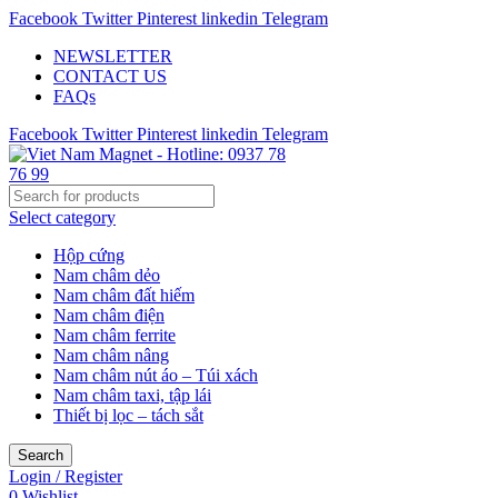
Facebook
Twitter
Pinterest
linkedin
Telegram
NEWSLETTER
CONTACT US
FAQs
Facebook
Twitter
Pinterest
linkedin
Telegram
Select category
Hộp cứng
Nam châm dẻo
Nam châm đất hiếm
Nam châm điện
Nam châm ferrite
Nam châm nâng
Nam châm nút áo – Túi xách
Nam châm taxi, tập lái
Thiết bị lọc – tách sắt
Search
Login / Register
0
Wishlist