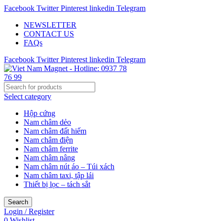
Facebook
Twitter
Pinterest
linkedin
Telegram
NEWSLETTER
CONTACT US
FAQs
Facebook
Twitter
Pinterest
linkedin
Telegram
Select category
Hộp cứng
Nam châm dẻo
Nam châm đất hiếm
Nam châm điện
Nam châm ferrite
Nam châm nâng
Nam châm nút áo – Túi xách
Nam châm taxi, tập lái
Thiết bị lọc – tách sắt
Search
Login / Register
0
Wishlist