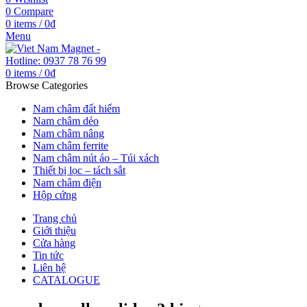
0
Compare
0
items
/
0
₫
Menu
0
items
/
0
₫
Browse Categories
Nam châm đất hiếm
Nam châm dẻo
Nam châm nâng
Nam châm ferrite
Nam châm nút áo – Túi xách
Thiết bị lọc – tách sắt
Nam châm điện
Hộp cứng
Trang chủ
Giới thiệu
Cửa hàng
Tin tức
Liên hệ
CATALOGUE