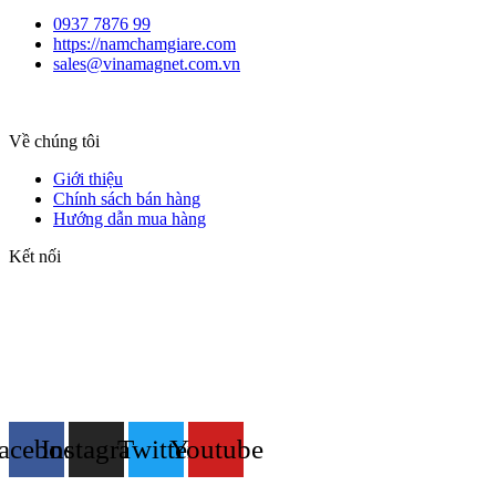
0937 7876 99
https://namchamgiare.com
sales@vinamagnet.com.vn
Về chúng tôi
Giới thiệu
Chính sách bán hàng
Hướng dẫn mua hàng
Kết nối
acebook
Instagram
Twitter
Youtube