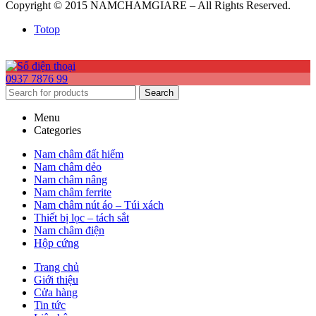
Copyright © 2015 NAMCHAMGIARE – All Rights Reserved.
Totop
0937 7876 99
Search
Menu
Categories
Nam châm đất hiếm
Nam châm dẻo
Nam châm nâng
Nam châm ferrite
Nam châm nút áo – Túi xách
Thiết bị lọc – tách sắt
Nam châm điện
Hộp cứng
Trang chủ
Giới thiệu
Cửa hàng
Tin tức