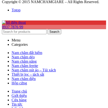
Copyright © 2015 NAMCHAMGIARE – All Rights Reserved.
Totop
0937 7876 99
Search
Menu
Categories
Nam châm đất hiếm
Nam châm dẻo
Nam châm nâng
Nam châm ferrite
Nam châm nút áo – Túi xách
Thiết bị lọc – tách sắt
Nam châm điện
Hộp cứng
Trang chủ
Giới thiệu
Cửa hàng
Tin tức