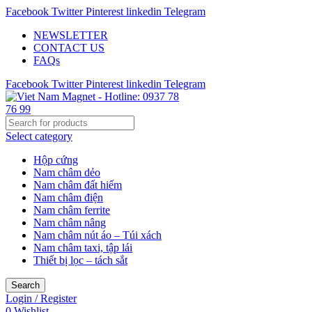
Facebook
Twitter
Pinterest
linkedin
Telegram
NEWSLETTER
CONTACT US
FAQs
Facebook
Twitter
Pinterest
linkedin
Telegram
Select category
Hộp cứng
Nam châm dẻo
Nam châm đất hiếm
Nam châm điện
Nam châm ferrite
Nam châm nâng
Nam châm nút áo – Túi xách
Nam châm taxi, tập lái
Thiết bị lọc – tách sắt
Search
Login / Register
0
Wishlist