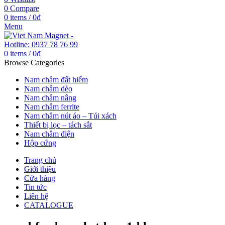
0
Compare
0
items
/
0
₫
Menu
0
items
/
0
₫
Browse Categories
Nam châm đất hiếm
Nam châm dẻo
Nam châm nâng
Nam châm ferrite
Nam châm nút áo – Túi xách
Thiết bị lọc – tách sắt
Nam châm điện
Hộp cứng
Trang chủ
Giới thiệu
Cửa hàng
Tin tức
Liên hệ
CATALOGUE