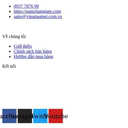
0937 7876 99
https://namchamgiare.com
sales@vinamagnet.com.vn
Về chúng tôi
Giới thiệu
Chính sách bán hàng
Hướng dẫn mua hàng
Kết nối
acebook
Instagram
Twitter
Youtube