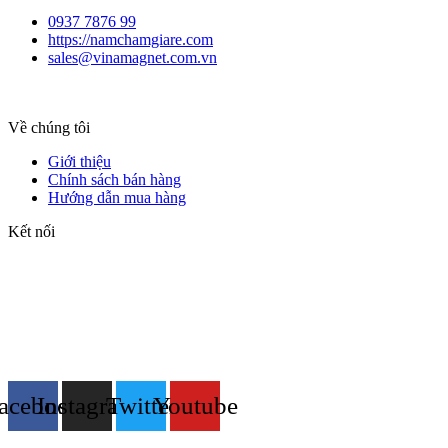
0937 7876 99
https://namchamgiare.com
sales@vinamagnet.com.vn
Về chúng tôi
Giới thiệu
Chính sách bán hàng
Hướng dẫn mua hàng
Kết nối
acebook
Instagram
Twitter
Youtube