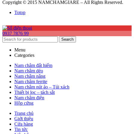
Copyright © 2015 NAMCHAMGIARE – All Rights Reserved.
Totop
0937 7876 99
Search
Menu
Categories
Nam châm đất hiếm
Nam châm dẻo
Nam châm nâng
Nam châm ferrite
Nam châm nút áo – Túi xách
Thiết bị lọc – tách sắt
Nam châm điện
Hộp cứng
Trang chủ
Giới thiệu
Cửa hàng
Tin tức