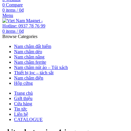
0
Compare
0
items
/
0
₫
Menu
0
items
/
0
₫
Browse Categories
Nam châm đất hiếm
Nam châm dẻo
Nam châm nâng
Nam châm ferrite
Nam châm nút áo – Túi xách
Thiết bị lọc – tách sắt
Nam châm điện
Hộp cứng
Trang chủ
Giới thiệu
Cửa hàng
Tin tức
Liên hệ
CATALOGUE