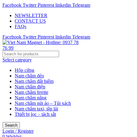
Facebook
Twitter
Pinterest
linkedin
Telegram
NEWSLETTER
CONTACT US
FAQs
Facebook
Twitter
Pinterest
linkedin
Telegram
Select category
Hộp cứng
Nam châm dẻo
Nam châm đất hiếm
Nam châm điện
Nam châm ferrite
Nam châm nâng
Nam châm nút áo – Túi xách
Nam châm taxi, tập lái
Thiết bị lọc – tách sắt
Search
Login / Register
0
Wishlist