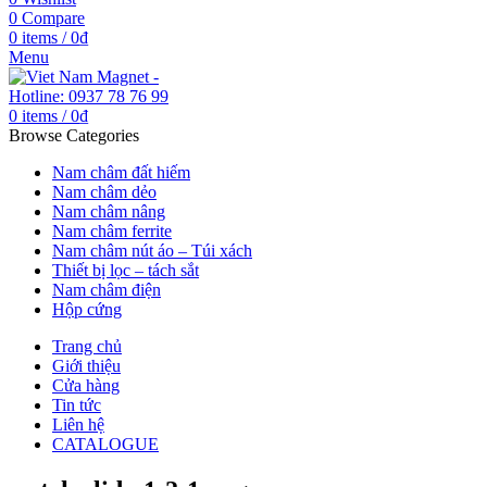
0
Compare
0
items
/
0
₫
Menu
0
items
/
0
₫
Browse Categories
Nam châm đất hiếm
Nam châm dẻo
Nam châm nâng
Nam châm ferrite
Nam châm nút áo – Túi xách
Thiết bị lọc – tách sắt
Nam châm điện
Hộp cứng
Trang chủ
Giới thiệu
Cửa hàng
Tin tức
Liên hệ
CATALOGUE