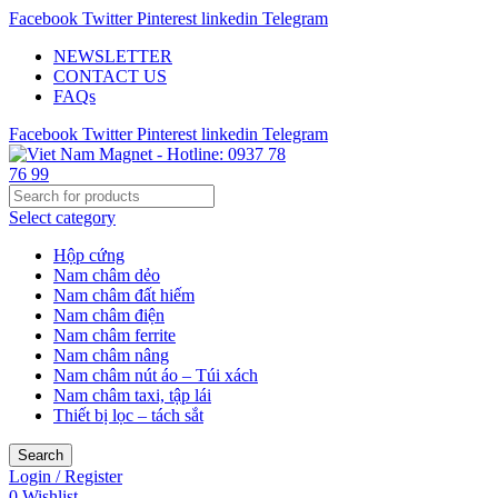
Facebook
Twitter
Pinterest
linkedin
Telegram
NEWSLETTER
CONTACT US
FAQs
Facebook
Twitter
Pinterest
linkedin
Telegram
Select category
Hộp cứng
Nam châm dẻo
Nam châm đất hiếm
Nam châm điện
Nam châm ferrite
Nam châm nâng
Nam châm nút áo – Túi xách
Nam châm taxi, tập lái
Thiết bị lọc – tách sắt
Search
Login / Register
0
Wishlist