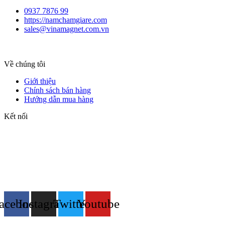
0937 7876 99
https://namchamgiare.com
sales@vinamagnet.com.vn
Về chúng tôi
Giới thiệu
Chính sách bán hàng
Hướng dẫn mua hàng
Kết nối
acebook
Instagram
Twitter
Youtube