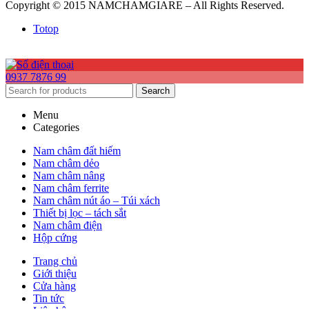
Copyright © 2015 NAMCHAMGIARE – All Rights Reserved.
Totop
0937 7876 99
Search
Menu
Categories
Nam châm đất hiếm
Nam châm dẻo
Nam châm nâng
Nam châm ferrite
Nam châm nút áo – Túi xách
Thiết bị lọc – tách sắt
Nam châm điện
Hộp cứng
Trang chủ
Giới thiệu
Cửa hàng
Tin tức