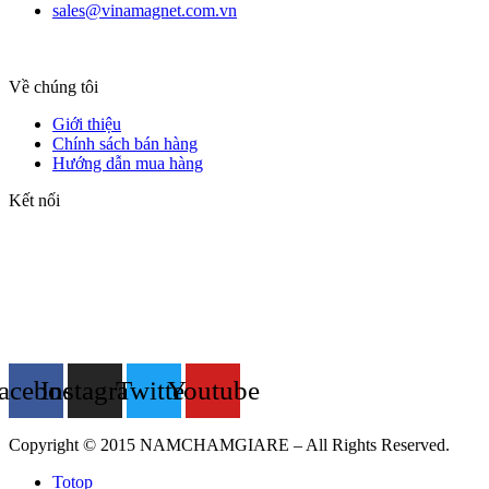
sales@vinamagnet.com.vn
Về chúng tôi
Giới thiệu
Chính sách bán hàng
Hướng dẫn mua hàng
Kết nối
acebook
Instagram
Twitter
Youtube
Copyright © 2015 NAMCHAMGIARE – All Rights Reserved.
Totop