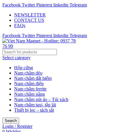
Facebook
Twitter
Pinterest
linkedin
Telegram
NEWSLETTER
CONTACT US
FAQs
Facebook
Twitter
Pinterest
linkedin
Telegram
Select category
Hộp cứng
Nam châm dẻo
Nam châm đất hiếm
Nam châm điện
Nam châm ferrite
Nam châm nâng
Nam châm nút áo – Túi xách
Nam châm taxi, tập lái
Thiết bị lọc – tách sắt
Search
Login / Register
0
Wishlist