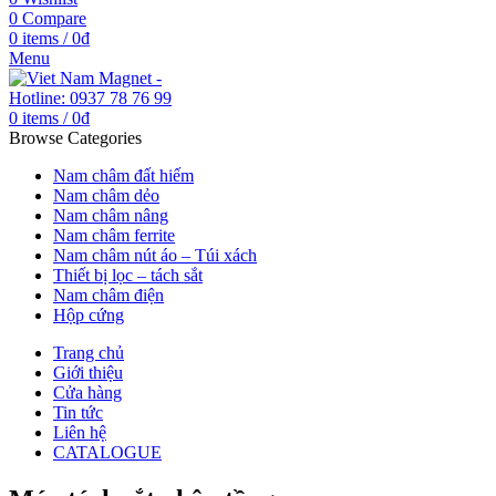
0
Compare
0
items
/
0
₫
Menu
0
items
/
0
₫
Browse Categories
Nam châm đất hiếm
Nam châm dẻo
Nam châm nâng
Nam châm ferrite
Nam châm nút áo – Túi xách
Thiết bị lọc – tách sắt
Nam châm điện
Hộp cứng
Trang chủ
Giới thiệu
Cửa hàng
Tin tức
Liên hệ
CATALOGUE