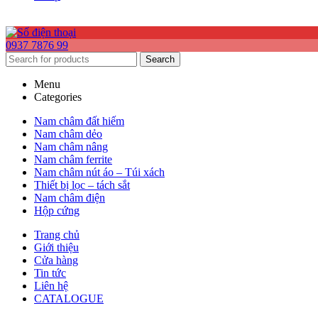
0937 7876 99
Search
Menu
Categories
Nam châm đất hiếm
Nam châm dẻo
Nam châm nâng
Nam châm ferrite
Nam châm nút áo – Túi xách
Thiết bị lọc – tách sắt
Nam châm điện
Hộp cứng
Trang chủ
Giới thiệu
Cửa hàng
Tin tức
Liên hệ
CATALOGUE