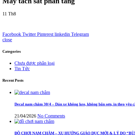
Máy tách sắt phân tầng
11
Th8
Facebook
Twitter
Pinterest
linkedin
Telegram
close
Categories
Chưa được phân loại
Tin Tức
Recent Posts
Decal nam châm 30/4 – Dán xe không keo, không bẩn sơn, in theo yêu 
21/04/2026
No Comments
ĐỒ CHƠI NAM CHÂM – XU HƯỚNG GIÁO DỤC MỚI & LÝ DO “BÙ