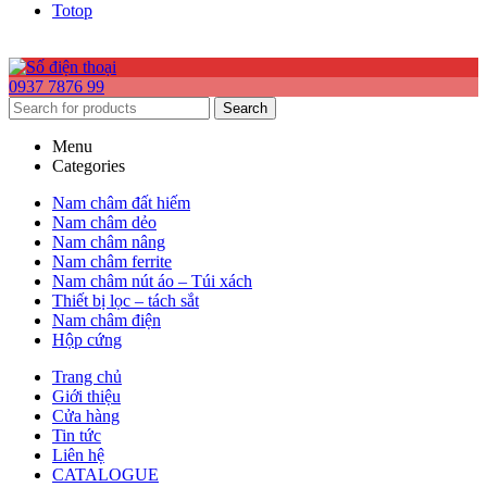
Totop
0937 7876 99
Search
Menu
Categories
Nam châm đất hiếm
Nam châm dẻo
Nam châm nâng
Nam châm ferrite
Nam châm nút áo – Túi xách
Thiết bị lọc – tách sắt
Nam châm điện
Hộp cứng
Trang chủ
Giới thiệu
Cửa hàng
Tin tức
Liên hệ
CATALOGUE