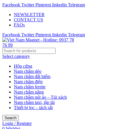
Facebook
Twitter
Pinterest
linkedin
Telegram
NEWSLETTER
CONTACT US
FAQs
Facebook
Twitter
Pinterest
linkedin
Telegram
Select category
Hộp cứng
Nam châm dẻo
Nam châm đất hiếm
Nam châm điện
Nam châm ferrite
Nam châm nâng
Nam châm nút áo – Túi xách
Nam châm taxi, tập lái
Thiết bị lọc – tách sắt
Search
Login / Register
0
Wishlist