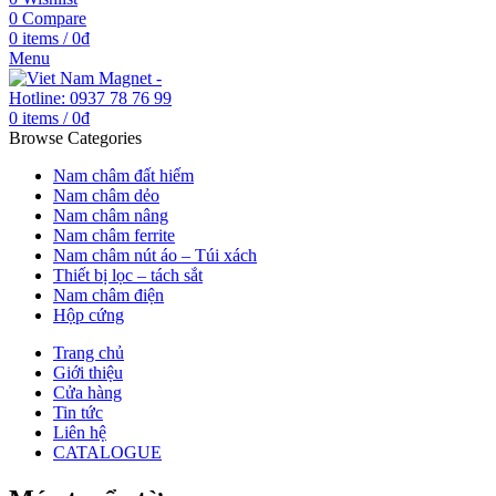
0
Compare
0
items
/
0
₫
Menu
0
items
/
0
₫
Browse Categories
Nam châm đất hiếm
Nam châm dẻo
Nam châm nâng
Nam châm ferrite
Nam châm nút áo – Túi xách
Thiết bị lọc – tách sắt
Nam châm điện
Hộp cứng
Trang chủ
Giới thiệu
Cửa hàng
Tin tức
Liên hệ
CATALOGUE