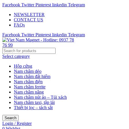
Facebook
Twitter
Pinterest
linkedin
Telegram
NEWSLETTER
CONTACT US
FAQs
Facebook
Twitter
Pinterest
linkedin
Telegram
Select category
Hộp cứng
Nam châm dẻo
Nam châm đất hiếm
Nam châm điện
Nam châm ferrite
Nam châm nâng
Nam châm nút áo – Túi xách
Nam châm taxi, tập lái
Thiết bị lọc – tách sắt
Search
Login / Register
0
Wishlist