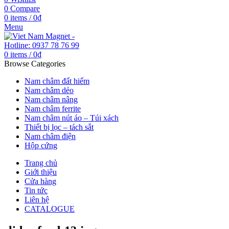
0
Compare
0
items
/
0
₫
Menu
0
items
/
0
₫
Browse Categories
Nam châm đất hiếm
Nam châm dẻo
Nam châm nâng
Nam châm ferrite
Nam châm nút áo – Túi xách
Thiết bị lọc – tách sắt
Nam châm điện
Hộp cứng
Trang chủ
Giới thiệu
Cửa hàng
Tin tức
Liên hệ
CATALOGUE