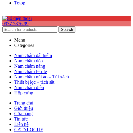
Totop
0937 7876 99
Search
Menu
Categories
Nam châm đất hiếm
Nam châm dẻo
Nam châm nâng
Nam châm ferrite
Nam châm nút áo – Túi xách
Thiết bị lọc – tách sắt
Nam châm điện
Hộp cứng
Trang chủ
Giới thiệu
Cửa hàng
Tin tức
Liên hệ
CATALOGUE