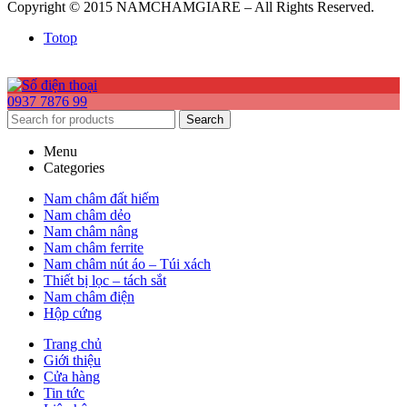
Copyright © 2015 NAMCHAMGIARE – All Rights Reserved.
Totop
0937 7876 99
Search
Menu
Categories
Nam châm đất hiếm
Nam châm dẻo
Nam châm nâng
Nam châm ferrite
Nam châm nút áo – Túi xách
Thiết bị lọc – tách sắt
Nam châm điện
Hộp cứng
Trang chủ
Giới thiệu
Cửa hàng
Tin tức