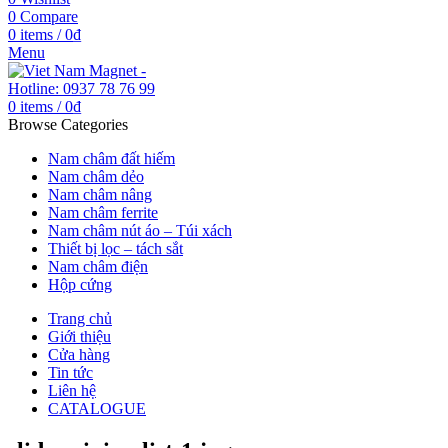
0
Compare
0
items
/
0
₫
Menu
0
items
/
0
₫
Browse Categories
Nam châm đất hiếm
Nam châm dẻo
Nam châm nâng
Nam châm ferrite
Nam châm nút áo – Túi xách
Thiết bị lọc – tách sắt
Nam châm điện
Hộp cứng
Trang chủ
Giới thiệu
Cửa hàng
Tin tức
Liên hệ
CATALOGUE