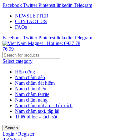
Facebook
Twitter
Pinterest
linkedin
Telegram
NEWSLETTER
CONTACT US
FAQs
Facebook
Twitter
Pinterest
linkedin
Telegram
Select category
Hộp cứng
Nam châm dẻo
Nam châm đất hiếm
Nam châm điện
Nam châm ferrite
Nam châm nâng
Nam châm nút áo – Túi xách
Nam châm taxi, tập lái
Thiết bị lọc – tách sắt
Search
Login / Register
0
Wishlist