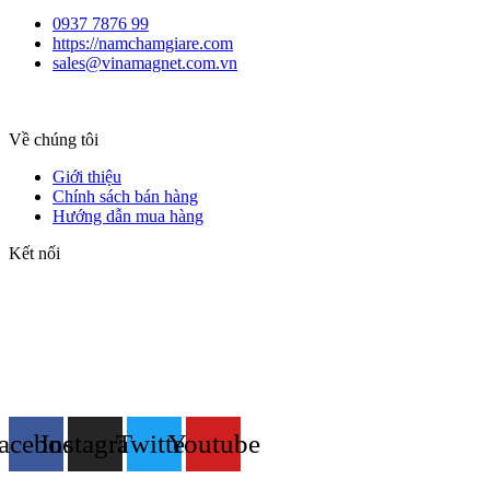
0937 7876 99
https://namchamgiare.com
sales@vinamagnet.com.vn
Về chúng tôi
Giới thiệu
Chính sách bán hàng
Hướng dẫn mua hàng
Kết nối
acebook
Instagram
Twitter
Youtube