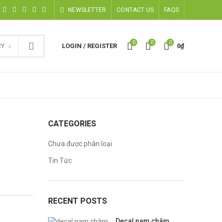
NEWSLETTER
CONTACT US
FAQS
0
0
0
RY
LOGIN / REGISTER
0
₫
CATEGORIES
Chưa được phân loại
Tin Tức
RECENT POSTS
Decal nam châm