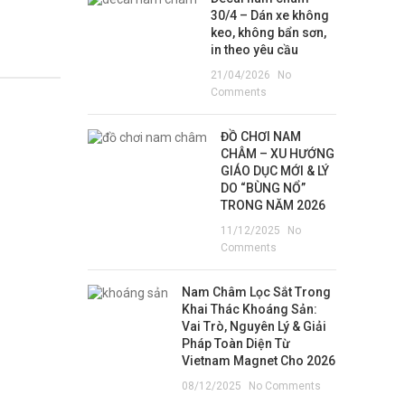
30/4 – Dán xe không
keo, không bẩn sơn,
in theo yêu cầu
21/04/2026
No
Comments
ĐỒ CHƠI NAM
CHÂM – XU HƯỚNG
GIÁO DỤC MỚI & LÝ
DO “BÙNG NỔ”
TRONG NĂM 2026
11/12/2025
No
Comments
Nam Châm Lọc Sắt Trong
Khai Thác Khoáng Sản:
Vai Trò, Nguyên Lý & Giải
Pháp Toàn Diện Từ
Vietnam Magnet Cho 2026
08/12/2025
No Comments