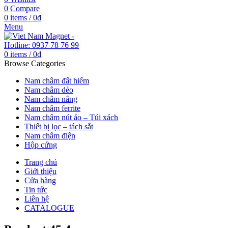
0
Compare
0
items
/
0
₫
Menu
0
items
/
0
₫
Browse Categories
Nam châm đất hiếm
Nam châm dẻo
Nam châm nâng
Nam châm ferrite
Nam châm nút áo – Túi xách
Thiết bị lọc – tách sắt
Nam châm điện
Hộp cứng
Trang chủ
Giới thiệu
Cửa hàng
Tin tức
Liên hệ
CATALOGUE