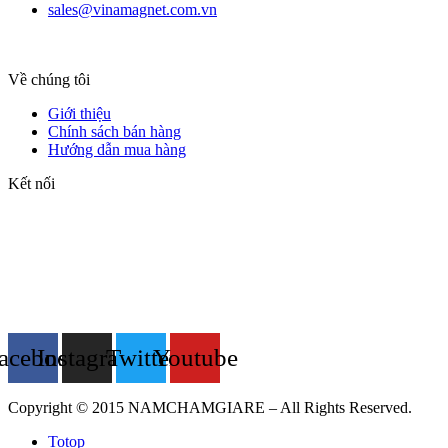
sales@vinamagnet.com.vn
Về chúng tôi
Giới thiệu
Chính sách bán hàng
Hướng dẫn mua hàng
Kết nối
acebook
Instagram
Twitter
Youtube
Copyright © 2015 NAMCHAMGIARE – All Rights Reserved.
Totop