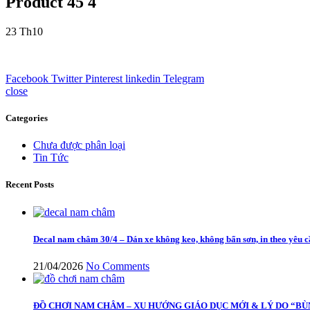
Product 45 4
23
Th10
Facebook
Twitter
Pinterest
linkedin
Telegram
close
Categories
Chưa được phân loại
Tin Tức
Recent Posts
Decal nam châm 30/4 – Dán xe không keo, không bẩn sơn, in theo yêu 
21/04/2026
No Comments
ĐỒ CHƠI NAM CHÂM – XU HƯỚNG GIÁO DỤC MỚI & LÝ DO “BÙ