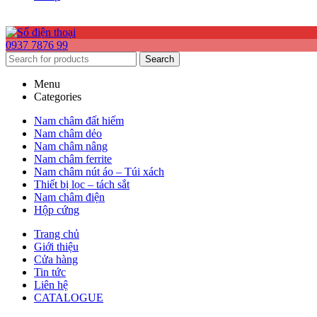
0937 7876 99
Search
Menu
Categories
Nam châm đất hiếm
Nam châm dẻo
Nam châm nâng
Nam châm ferrite
Nam châm nút áo – Túi xách
Thiết bị lọc – tách sắt
Nam châm điện
Hộp cứng
Trang chủ
Giới thiệu
Cửa hàng
Tin tức
Liên hệ
CATALOGUE