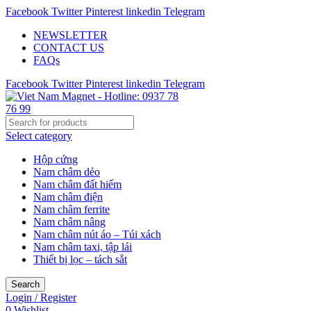
Facebook
Twitter
Pinterest
linkedin
Telegram
NEWSLETTER
CONTACT US
FAQs
Facebook
Twitter
Pinterest
linkedin
Telegram
Select category
Hộp cứng
Nam châm dẻo
Nam châm đất hiếm
Nam châm điện
Nam châm ferrite
Nam châm nâng
Nam châm nút áo – Túi xách
Nam châm taxi, tập lái
Thiết bị lọc – tách sắt
Search
Login / Register
0
Wishlist