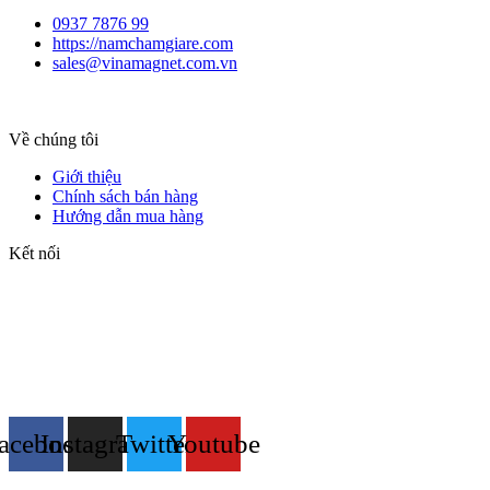
0937 7876 99
https://namchamgiare.com
sales@vinamagnet.com.vn
Về chúng tôi
Giới thiệu
Chính sách bán hàng
Hướng dẫn mua hàng
Kết nối
acebook
Instagram
Twitter
Youtube