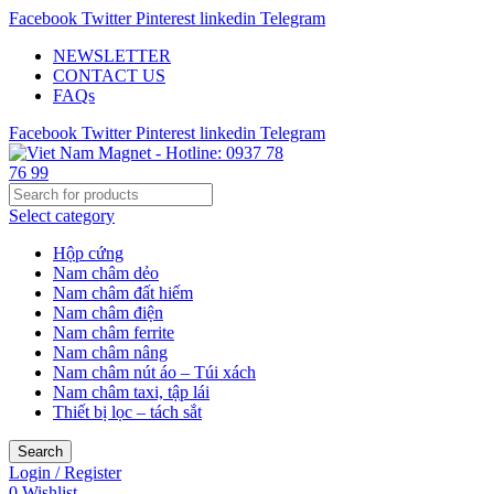
Facebook
Twitter
Pinterest
linkedin
Telegram
NEWSLETTER
CONTACT US
FAQs
Facebook
Twitter
Pinterest
linkedin
Telegram
Select category
Hộp cứng
Nam châm dẻo
Nam châm đất hiếm
Nam châm điện
Nam châm ferrite
Nam châm nâng
Nam châm nút áo – Túi xách
Nam châm taxi, tập lái
Thiết bị lọc – tách sắt
Search
Login / Register
0
Wishlist