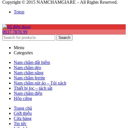
Copyright © 2015 NAMCHAMGIARE – All Rights Reserved.
Totop
0937 7876 99
Search
Menu
Categories
Nam châm đất hiếm
Nam châm dẻo
Nam châm nâng
Nam châm ferrite
Nam châm nút áo – Túi xách
Thiết bị lọc – tách sắt
Nam châm điện
Hộp cứng
Trang chủ
Giới thiệu
Cửa hàng
Tin tức