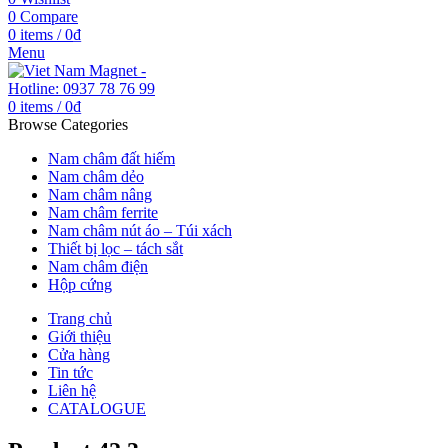
0
Compare
0
items
/
0
₫
Menu
0
items
/
0
₫
Browse Categories
Nam châm đất hiếm
Nam châm dẻo
Nam châm nâng
Nam châm ferrite
Nam châm nút áo – Túi xách
Thiết bị lọc – tách sắt
Nam châm điện
Hộp cứng
Trang chủ
Giới thiệu
Cửa hàng
Tin tức
Liên hệ
CATALOGUE