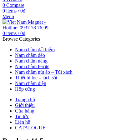
0
Compare
0
items
/
0
₫
Menu
0
items
/
0
₫
Browse Categories
Nam châm đất hiếm
Nam châm dẻo
Nam châm nâng
Nam châm ferrite
Nam châm nút áo – Túi xách
Thiết bị lọc – tách sắt
Nam châm điện
Hộp cứng
Trang chủ
Giới thiệu
Cửa hàng
Tin tức
Liên hệ
CATALOGUE