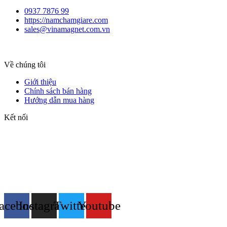
0937 7876 99
https://namchamgiare.com
sales@vinamagnet.com.vn
Về chúng tôi
Giới thiệu
Chính sách bán hàng
Hướng dẫn mua hàng
Kết nối
acebook
Instagram
Twitter
Youtube