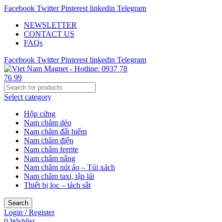
Facebook
Twitter
Pinterest
linkedin
Telegram
NEWSLETTER
CONTACT US
FAQs
Facebook
Twitter
Pinterest
linkedin
Telegram
Select category
Hộp cứng
Nam châm dẻo
Nam châm đất hiếm
Nam châm điện
Nam châm ferrite
Nam châm nâng
Nam châm nút áo – Túi xách
Nam châm taxi, tập lái
Thiết bị lọc – tách sắt
Search
Login / Register
0
Wishlist