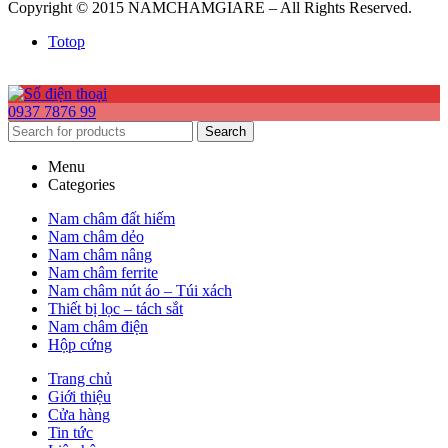
Copyright © 2015 NAMCHAMGIARE – All Rights Reserved.
Totop
0937 7876 99
Search
Menu
Categories
Nam châm đất hiếm
Nam châm dẻo
Nam châm nâng
Nam châm ferrite
Nam châm nút áo – Túi xách
Thiết bị lọc – tách sắt
Nam châm điện
Hộp cứng
Trang chủ
Giới thiệu
Cửa hàng
Tin tức