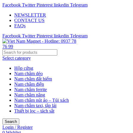
Facebook
Twitter
Pinterest
linkedin
Telegram
NEWSLETTER
CONTACT US
FAQs
Facebook
Twitter
Pinterest
linkedin
Telegram
Select category
Hộp cứng
Nam châm dẻo
Nam châm đất hiếm
Nam châm điện
Nam châm ferrite
Nam châm nâng
Nam châm nút áo – Túi xách
Nam châm taxi, tập lái
Thiết bị lọc – tách sắt
Search
Login / Register
0
Wishlist