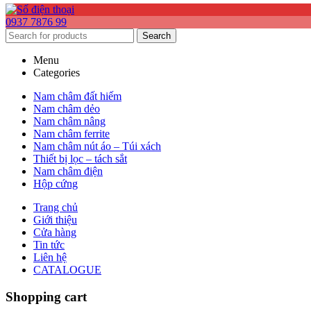
0937 7876 99
Search
Menu
Categories
Nam châm đất hiếm
Nam châm dẻo
Nam châm nâng
Nam châm ferrite
Nam châm nút áo – Túi xách
Thiết bị lọc – tách sắt
Nam châm điện
Hộp cứng
Trang chủ
Giới thiệu
Cửa hàng
Tin tức
Liên hệ
CATALOGUE
Shopping cart