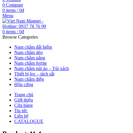
0
Compare
0
items
/
0
₫
Menu
0
items
/
0
₫
Browse Categories
Nam châm đất hiếm
Nam châm dẻo
Nam châm nâng
Nam châm ferrite
Nam châm nút áo – Túi xách
Thiết bị lọc – tách sắt
Nam châm điện
Hộp cứng
Trang chủ
Giới thiệu
Cửa hàng
Tin tức
Liên hệ
CATALOGUE