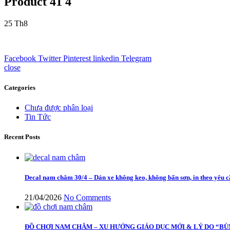
Product 41 4
25
Th8
Facebook
Twitter
Pinterest
linkedin
Telegram
close
Categories
Chưa được phân loại
Tin Tức
Recent Posts
Decal nam châm 30/4 – Dán xe không keo, không bẩn sơn, in theo yêu 
21/04/2026
No Comments
ĐỒ CHƠI NAM CHÂM – XU HƯỚNG GIÁO DỤC MỚI & LÝ DO “BÙ