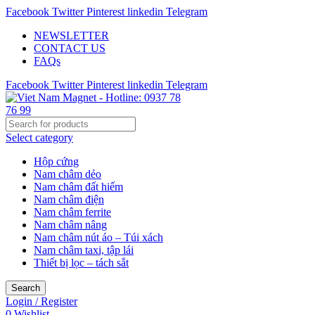
Facebook
Twitter
Pinterest
linkedin
Telegram
NEWSLETTER
CONTACT US
FAQs
Facebook
Twitter
Pinterest
linkedin
Telegram
Select category
Hộp cứng
Nam châm dẻo
Nam châm đất hiếm
Nam châm điện
Nam châm ferrite
Nam châm nâng
Nam châm nút áo – Túi xách
Nam châm taxi, tập lái
Thiết bị lọc – tách sắt
Search
Login / Register
0
Wishlist