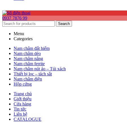
0937 7876 99
Search
Menu
Categories
Nam châm đất hiếm
Nam châm dẻo
Nam châm nâng
Nam châm ferrite
Nam châm nút áo – Túi xách
Thiết bị lọc – tách sắt
Nam châm điện
Hộp cứng
Trang chủ
Giới thiệu
Cửa hàng
Tin tức
Liên hệ
CATALOGUE