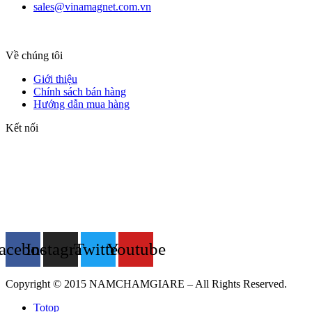
sales@vinamagnet.com.vn
Về chúng tôi
Giới thiệu
Chính sách bán hàng
Hướng dẫn mua hàng
Kết nối
acebook
Instagram
Twitter
Youtube
Copyright © 2015 NAMCHAMGIARE – All Rights Reserved.
Totop