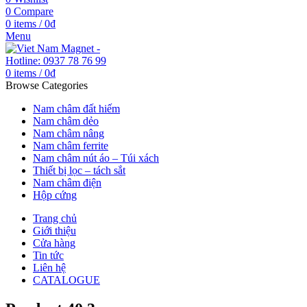
0
Compare
0
items
/
0
₫
Menu
0
items
/
0
₫
Browse Categories
Nam châm đất hiếm
Nam châm dẻo
Nam châm nâng
Nam châm ferrite
Nam châm nút áo – Túi xách
Thiết bị lọc – tách sắt
Nam châm điện
Hộp cứng
Trang chủ
Giới thiệu
Cửa hàng
Tin tức
Liên hệ
CATALOGUE