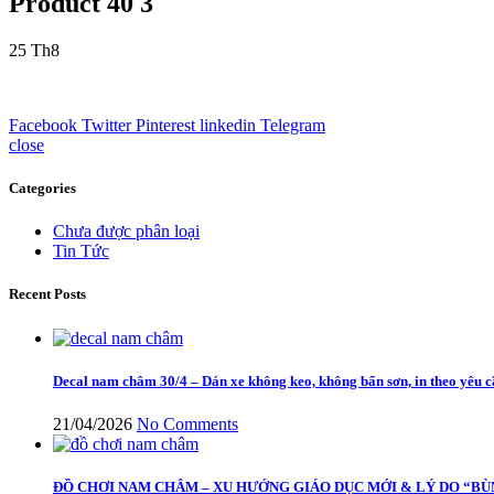
Product 40 3
25
Th8
Facebook
Twitter
Pinterest
linkedin
Telegram
close
Categories
Chưa được phân loại
Tin Tức
Recent Posts
Decal nam châm 30/4 – Dán xe không keo, không bẩn sơn, in theo yêu 
21/04/2026
No Comments
ĐỒ CHƠI NAM CHÂM – XU HƯỚNG GIÁO DỤC MỚI & LÝ DO “BÙ