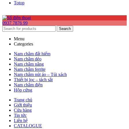
Totop
0937 7876 99
Search
Menu
Categories
Nam châm đất hiếm
Nam châm dẻo
Nam châm nâng
Nam châm ferrite
Nam châm nút áo – Túi xách
Thiết bị lọc – tách sắt
Nam châm điện
Hộp cứng
Trang chủ
Giới thiệu
Cửa hàng
Tin tức
Liên hệ
CATALOGUE