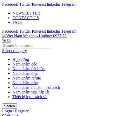
Facebook
Twitter
Pinterest
linkedin
Telegram
NEWSLETTER
CONTACT US
FAQs
Facebook
Twitter
Pinterest
linkedin
Telegram
Select category
Hộp cứng
Nam châm dẻo
Nam châm đất hiếm
Nam châm điện
Nam châm ferrite
Nam châm nâng
Nam châm nút áo – Túi xách
Nam châm taxi, tập lái
Thiết bị lọc – tách sắt
Search
Login / Register
0
Wishlist