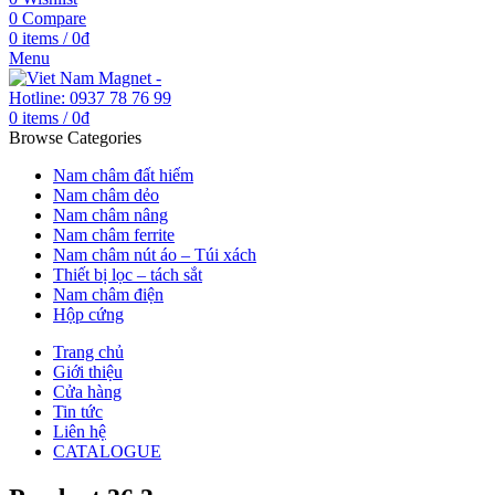
0
Compare
0
items
/
0
₫
Menu
0
items
/
0
₫
Browse Categories
Nam châm đất hiếm
Nam châm dẻo
Nam châm nâng
Nam châm ferrite
Nam châm nút áo – Túi xách
Thiết bị lọc – tách sắt
Nam châm điện
Hộp cứng
Trang chủ
Giới thiệu
Cửa hàng
Tin tức
Liên hệ
CATALOGUE