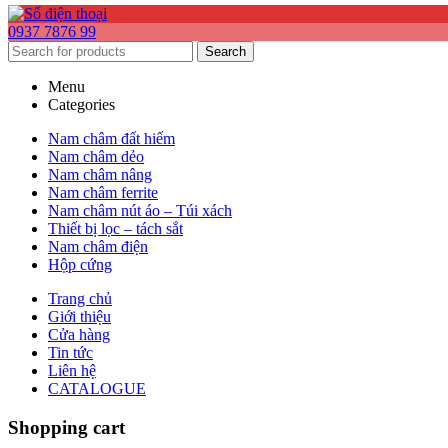
0937 7876 99
Search
Menu
Categories
Nam châm đất hiếm
Nam châm dẻo
Nam châm nâng
Nam châm ferrite
Nam châm nút áo – Túi xách
Thiết bị lọc – tách sắt
Nam châm điện
Hộp cứng
Trang chủ
Giới thiệu
Cửa hàng
Tin tức
Liên hệ
CATALOGUE
Shopping cart