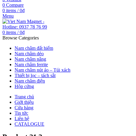
0
Compare
0
items
/
0
₫
Menu
0
items
/
0
₫
Browse Categories
Nam châm đất hiếm
Nam châm dẻo
Nam châm nâng
Nam châm ferrite
Nam châm nút áo – Túi xách
Thiết bị lọc – tách sắt
Nam châm điện
Hộp cứng
Trang chủ
Giới thiệu
Cửa hàng
Tin tức
Liên hệ
CATALOGUE