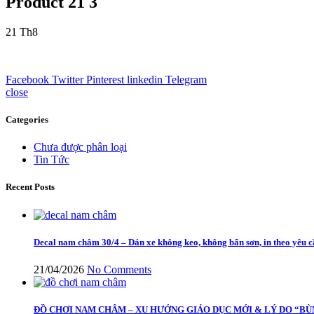
Product 21 3
21
Th8
Facebook
Twitter
Pinterest
linkedin
Telegram
close
Categories
Chưa được phân loại
Tin Tức
Recent Posts
Decal nam châm 30/4 – Dán xe không keo, không bẩn sơn, in theo yêu 
21/04/2026
No Comments
ĐỒ CHƠI NAM CHÂM – XU HƯỚNG GIÁO DỤC MỚI & LÝ DO “BÙ