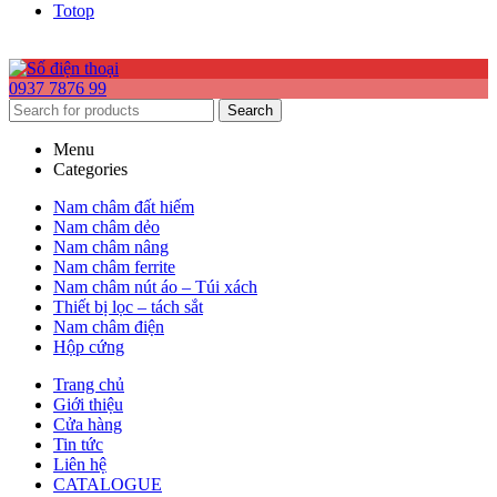
Totop
0937 7876 99
Search
Menu
Categories
Nam châm đất hiếm
Nam châm dẻo
Nam châm nâng
Nam châm ferrite
Nam châm nút áo – Túi xách
Thiết bị lọc – tách sắt
Nam châm điện
Hộp cứng
Trang chủ
Giới thiệu
Cửa hàng
Tin tức
Liên hệ
CATALOGUE