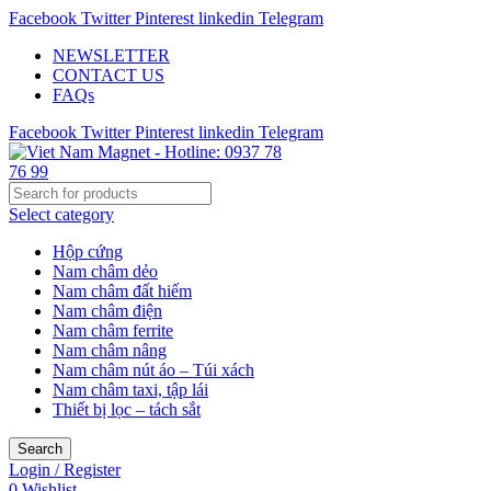
Facebook
Twitter
Pinterest
linkedin
Telegram
NEWSLETTER
CONTACT US
FAQs
Facebook
Twitter
Pinterest
linkedin
Telegram
Select category
Hộp cứng
Nam châm dẻo
Nam châm đất hiếm
Nam châm điện
Nam châm ferrite
Nam châm nâng
Nam châm nút áo – Túi xách
Nam châm taxi, tập lái
Thiết bị lọc – tách sắt
Search
Login / Register
0
Wishlist