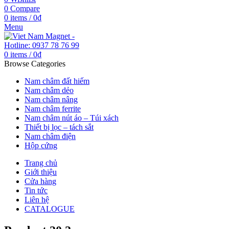
0
Compare
0
items
/
0
₫
Menu
0
items
/
0
₫
Browse Categories
Nam châm đất hiếm
Nam châm dẻo
Nam châm nâng
Nam châm ferrite
Nam châm nút áo – Túi xách
Thiết bị lọc – tách sắt
Nam châm điện
Hộp cứng
Trang chủ
Giới thiệu
Cửa hàng
Tin tức
Liên hệ
CATALOGUE