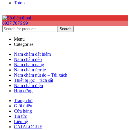
Totop
0937 7876 99
Search
Menu
Categories
Nam châm đất hiếm
Nam châm dẻo
Nam châm nâng
Nam châm ferrite
Nam châm nút áo – Túi xách
Thiết bị lọc – tách sắt
Nam châm điện
Hộp cứng
Trang chủ
Giới thiệu
Cửa hàng
Tin tức
Liên hệ
CATALOGUE