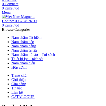
0
Compare
0
items
/
0
₫
Menu
0
items
/
0
₫
Browse Categories
Nam châm đất hiếm
Nam châm dẻo
Nam châm nâng
Nam châm ferrite
Nam châm nút áo – Túi xách
Thiết bị lọc – tách sắt
Nam châm điện
Hộp cứng
Trang chủ
Giới thiệu
Cửa hàng
Tin tức
Liên hệ
CATALOGUE