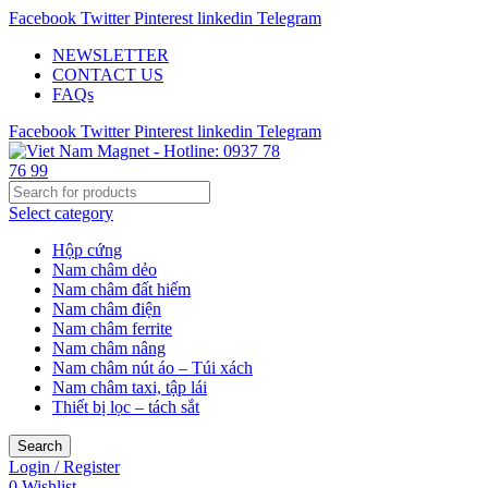
Facebook
Twitter
Pinterest
linkedin
Telegram
NEWSLETTER
CONTACT US
FAQs
Facebook
Twitter
Pinterest
linkedin
Telegram
Select category
Hộp cứng
Nam châm dẻo
Nam châm đất hiếm
Nam châm điện
Nam châm ferrite
Nam châm nâng
Nam châm nút áo – Túi xách
Nam châm taxi, tập lái
Thiết bị lọc – tách sắt
Search
Login / Register
0
Wishlist