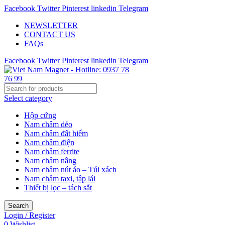
Facebook
Twitter
Pinterest
linkedin
Telegram
NEWSLETTER
CONTACT US
FAQs
Facebook
Twitter
Pinterest
linkedin
Telegram
Select category
Hộp cứng
Nam châm dẻo
Nam châm đất hiếm
Nam châm điện
Nam châm ferrite
Nam châm nâng
Nam châm nút áo – Túi xách
Nam châm taxi, tập lái
Thiết bị lọc – tách sắt
Search
Login / Register
0
Wishlist