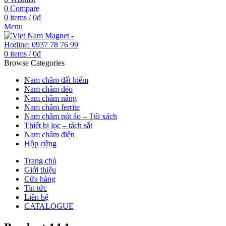
0
Compare
0
items
/
0
₫
Menu
0
items
/
0
₫
Browse Categories
Nam châm đất hiếm
Nam châm dẻo
Nam châm nâng
Nam châm ferrite
Nam châm nút áo – Túi xách
Thiết bị lọc – tách sắt
Nam châm điện
Hộp cứng
Trang chủ
Giới thiệu
Cửa hàng
Tin tức
Liên hệ
CATALOGUE