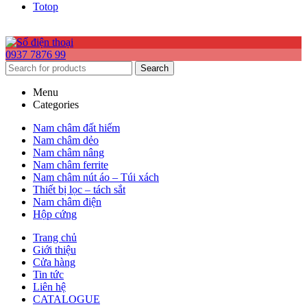
Totop
0937 7876 99
Search
Menu
Categories
Nam châm đất hiếm
Nam châm dẻo
Nam châm nâng
Nam châm ferrite
Nam châm nút áo – Túi xách
Thiết bị lọc – tách sắt
Nam châm điện
Hộp cứng
Trang chủ
Giới thiệu
Cửa hàng
Tin tức
Liên hệ
CATALOGUE