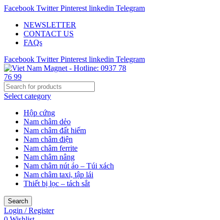
Facebook
Twitter
Pinterest
linkedin
Telegram
NEWSLETTER
CONTACT US
FAQs
Facebook
Twitter
Pinterest
linkedin
Telegram
Select category
Hộp cứng
Nam châm dẻo
Nam châm đất hiếm
Nam châm điện
Nam châm ferrite
Nam châm nâng
Nam châm nút áo – Túi xách
Nam châm taxi, tập lái
Thiết bị lọc – tách sắt
Search
Login / Register
0
Wishlist