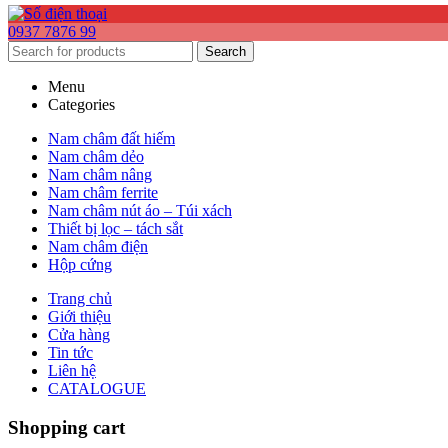
0937 7876 99
Search
Menu
Categories
Nam châm đất hiếm
Nam châm dẻo
Nam châm nâng
Nam châm ferrite
Nam châm nút áo – Túi xách
Thiết bị lọc – tách sắt
Nam châm điện
Hộp cứng
Trang chủ
Giới thiệu
Cửa hàng
Tin tức
Liên hệ
CATALOGUE
Shopping cart