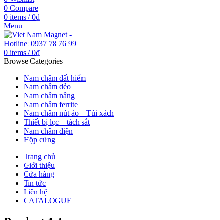
0
Compare
0
items
/
0
₫
Menu
0
items
/
0
₫
Browse Categories
Nam châm đất hiếm
Nam châm dẻo
Nam châm nâng
Nam châm ferrite
Nam châm nút áo – Túi xách
Thiết bị lọc – tách sắt
Nam châm điện
Hộp cứng
Trang chủ
Giới thiệu
Cửa hàng
Tin tức
Liên hệ
CATALOGUE