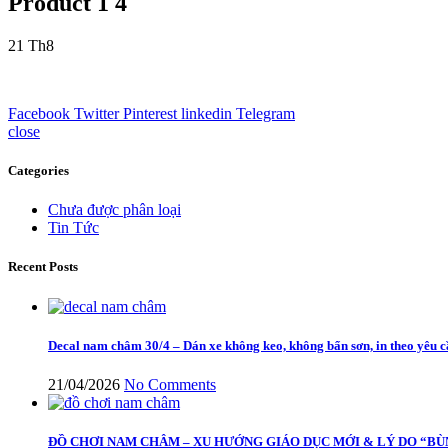
Product 1 4
21
Th8
Facebook
Twitter
Pinterest
linkedin
Telegram
close
Categories
Chưa được phân loại
Tin Tức
Recent Posts
Decal nam châm 30/4 – Dán xe không keo, không bẩn sơn, in theo yêu 
21/04/2026
No Comments
ĐỒ CHƠI NAM CHÂM – XU HƯỚNG GIÁO DỤC MỚI & LÝ DO “BÙ