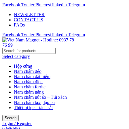
Facebook
Twitter
Pinterest
linkedin
Telegram
NEWSLETTER
CONTACT US
FAQs
Facebook
Twitter
Pinterest
linkedin
Telegram
Select category
Hộp cứng
Nam châm dẻo
Nam châm đất hiếm
Nam châm điện
Nam châm ferrite
Nam châm nâng
Nam châm nút áo – Túi xách
Nam châm taxi, tập lái
Thiết bị lọc – tách sắt
Search
Login / Register
0
Wishlist