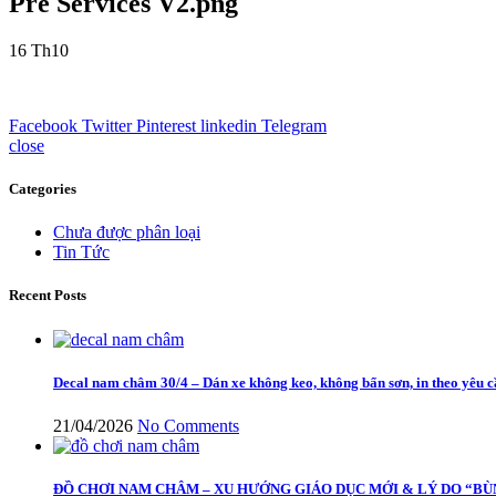
Pre Services V2.png
16
Th10
Facebook
Twitter
Pinterest
linkedin
Telegram
close
Categories
Chưa được phân loại
Tin Tức
Recent Posts
Decal nam châm 30/4 – Dán xe không keo, không bẩn sơn, in theo yêu 
21/04/2026
No Comments
ĐỒ CHƠI NAM CHÂM – XU HƯỚNG GIÁO DỤC MỚI & LÝ DO “BÙ