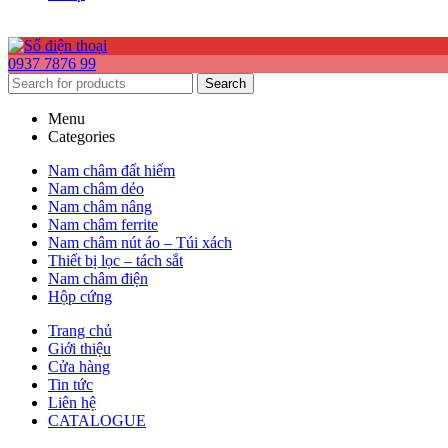
0937 7876 99
Search
Menu
Categories
Nam châm đất hiếm
Nam châm dẻo
Nam châm nâng
Nam châm ferrite
Nam châm nút áo – Túi xách
Thiết bị lọc – tách sắt
Nam châm điện
Hộp cứng
Trang chủ
Giới thiệu
Cửa hàng
Tin tức
Liên hệ
CATALOGUE