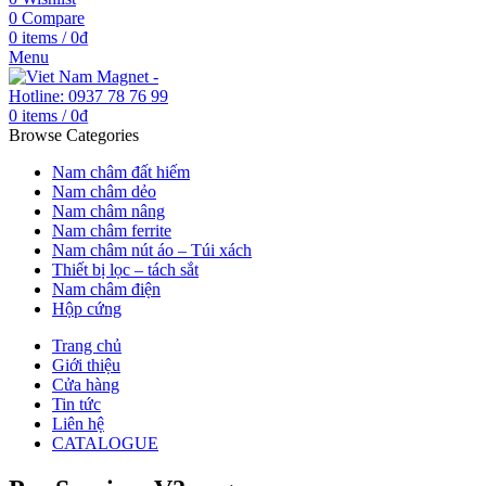
0
Compare
0
items
/
0
₫
Menu
0
items
/
0
₫
Browse Categories
Nam châm đất hiếm
Nam châm dẻo
Nam châm nâng
Nam châm ferrite
Nam châm nút áo – Túi xách
Thiết bị lọc – tách sắt
Nam châm điện
Hộp cứng
Trang chủ
Giới thiệu
Cửa hàng
Tin tức
Liên hệ
CATALOGUE