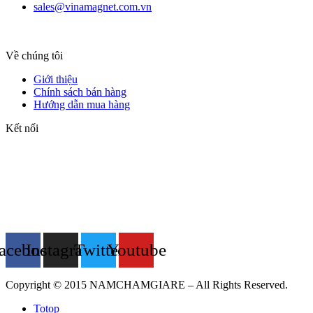
sales@vinamagnet.com.vn
Về chúng tôi
Giới thiệu
Chính sách bán hàng
Hướng dẫn mua hàng
Kết nối
acebook
Instagram
Twitter
Youtube
Copyright © 2015 NAMCHAMGIARE – All Rights Reserved.
Totop