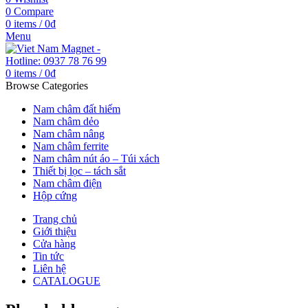
0
Compare
0
items
/
0
₫
Menu
0
items
/
0
₫
Browse Categories
Nam châm đất hiếm
Nam châm dẻo
Nam châm nâng
Nam châm ferrite
Nam châm nút áo – Túi xách
Thiết bị lọc – tách sắt
Nam châm điện
Hộp cứng
Trang chủ
Giới thiệu
Cửa hàng
Tin tức
Liên hệ
CATALOGUE