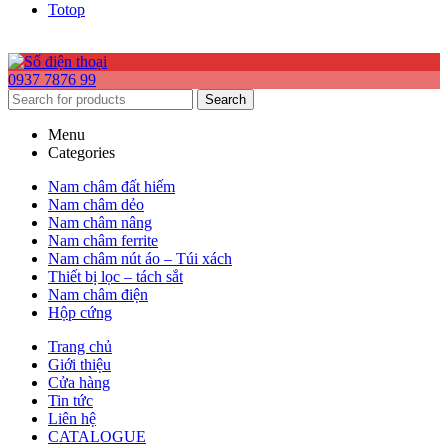
Totop
0937 7876 99
Search
Menu
Categories
Nam châm đất hiếm
Nam châm dẻo
Nam châm nâng
Nam châm ferrite
Nam châm nút áo – Túi xách
Thiết bị lọc – tách sắt
Nam châm điện
Hộp cứng
Trang chủ
Giới thiệu
Cửa hàng
Tin tức
Liên hệ
CATALOGUE