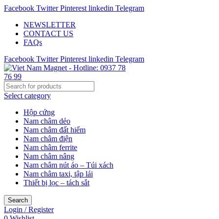
Facebook
Twitter
Pinterest
linkedin
Telegram
NEWSLETTER
CONTACT US
FAQs
Facebook
Twitter
Pinterest
linkedin
Telegram
Select category
Hộp cứng
Nam châm dẻo
Nam châm đất hiếm
Nam châm điện
Nam châm ferrite
Nam châm nâng
Nam châm nút áo – Túi xách
Nam châm taxi, tập lái
Thiết bị lọc – tách sắt
Search
Login / Register
0
Wishlist