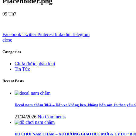
Placeholder.png
09
Th7
Facebook
Twitter
Pinterest
linkedin
Telegram
close
Categories
Chưa được phân loại
Tin Tức
Recent Posts
Decal nam châm 30/4 – Dán xe không keo, không bẩn sơn, in theo yêu 
21/04/2026
No Comments
ĐỒ CHƠI NAM CHÂM – XU HƯỚNG GIÁO DỤC MỚI & LÝ DO “BÙ