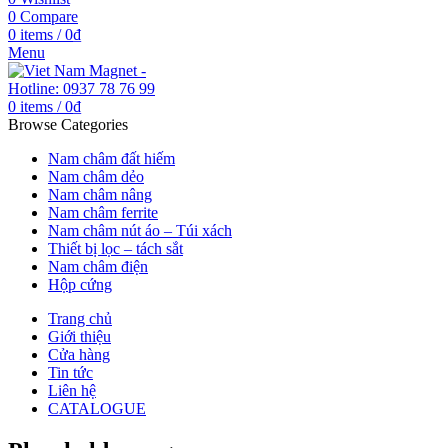
0
Compare
0
items
/
0
₫
Menu
0
items
/
0
₫
Browse Categories
Nam châm đất hiếm
Nam châm dẻo
Nam châm nâng
Nam châm ferrite
Nam châm nút áo – Túi xách
Thiết bị lọc – tách sắt
Nam châm điện
Hộp cứng
Trang chủ
Giới thiệu
Cửa hàng
Tin tức
Liên hệ
CATALOGUE