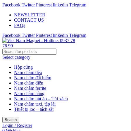
Facebook
Twitter
Pinterest
linkedin
Telegram
NEWSLETTER
CONTACT US
FAQs
Facebook
Twitter
Pinterest
linkedin
Telegram
Select category
Hộp cứng
Nam châm dẻo
Nam châm đất hiếm
Nam châm điện
Nam châm ferrite
Nam châm nâng
Nam châm nút áo – Túi xách
Nam châm taxi, tập lái
Thiết bị lọc – tách sắt
Search
Login / Register
0
Wishlist