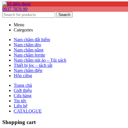
0937 7876 99
Search
Menu
Categories
Nam châm đất hiếm
Nam châm dẻo
Nam châm nâng
Nam châm ferrite
Nam châm nút áo – Túi xách
Thiết bị lọc – tách sắt
Nam châm điện
Hộp cứng
Trang chủ
Giới thiệu
Cửa hàng
Tin tức
Liên hệ
CATALOGUE
Shopping cart