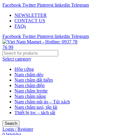
Facebook
Twitter
Pinterest
linkedin
Telegram
NEWSLETTER
CONTACT US
FAQs
Facebook
Twitter
Pinterest
linkedin
Telegram
Select category
Hộp cứng
Nam châm dẻo
Nam châm đất hiếm
Nam châm điện
Nam châm ferrite
Nam châm nâng
Nam châm nút áo – Túi xách
Nam châm taxi, tập lái
Thiết bị lọc – tách sắt
Search
Login / Register
0
Wishlist