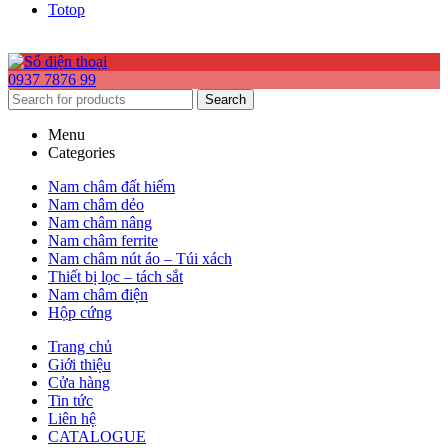
Totop
0937 7876 99
Search
Menu
Categories
Nam châm đất hiếm
Nam châm dẻo
Nam châm nâng
Nam châm ferrite
Nam châm nút áo – Túi xách
Thiết bị lọc – tách sắt
Nam châm điện
Hộp cứng
Trang chủ
Giới thiệu
Cửa hàng
Tin tức
Liên hệ
CATALOGUE