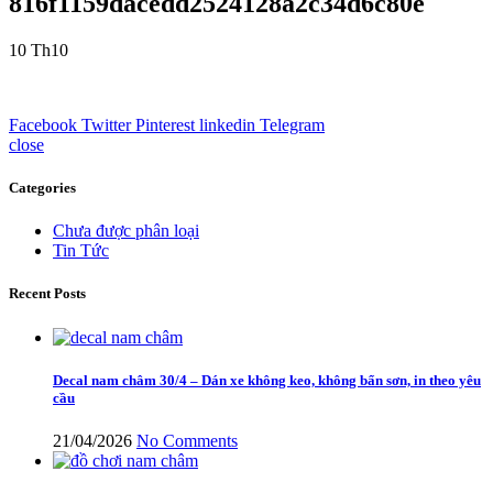
816f1159dacedd2524128a2c34d6c80e
10
Th10
Facebook
Twitter
Pinterest
linkedin
Telegram
close
Categories
Chưa được phân loại
Tin Tức
Recent Posts
Decal nam châm 30/4 – Dán xe không keo, không bẩn sơn, in theo yêu
cầu
21/04/2026
No Comments