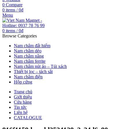
0
Compare
0
items
/
0
₫
Menu
0
items
/
0
₫
Browse Categories
Nam châm đất hiếm
Nam châm dẻo
Nam châm nâng
Nam châm ferrite
Nam châm nút áo – Túi xách
Thiết bị lọc – tách sắt
Nam châm điện
Hộp cứng
Trang chủ
Giới thiệu
Cửa hàng
Tin tức
Liên hệ
CATALOGUE