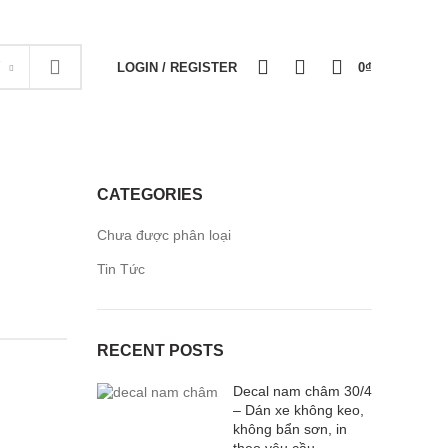
NEWSLETTER
CONTACT US
FAQS
0
0
0
Y
LOGIN / REGISTER
0
₫
CATEGORIES
Chưa được phân loại
Tin Tức
RECENT POSTS
Decal nam châm 30/4
– Dán xe không keo,
không bẩn sơn, in