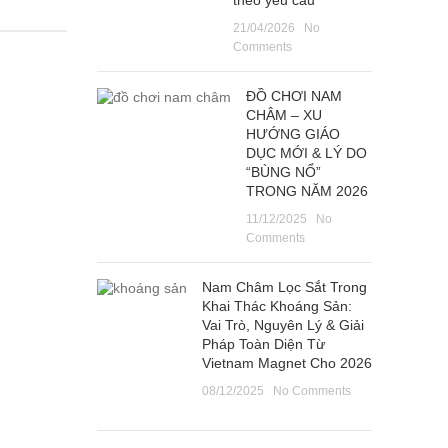
theo yêu cầu
21/04/2026
No
Comments
ĐỒ CHƠI NAM
CHÂM – XU
HƯỚNG GIÁO
DỤC MỚI & LÝ DO
“BÙNG NỔ”
TRONG NĂM 2026
11/12/2025
No
Comments
Nam Châm Lọc Sắt Trong
Khai Thác Khoáng Sản:
Vai Trò, Nguyên Lý & Giải
Pháp Toàn Diện Từ
Vietnam Magnet Cho 2026
08/12/2025
No Comments