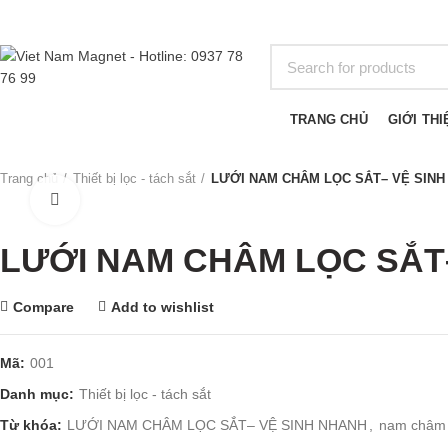
BROWSE CATEGORIES
TRANG CHỦ
GIỚI THI
Trang chủ
Thiết bị lọc - tách sắt
LƯỚI NAM CHÂM LỌC SẮT– VỆ SINH
Click to enlarge
LƯỚI NAM CHÂM LỌC SẮT
Compare
Add to wishlist
Mã:
001
Danh mục:
Thiết bị lọc - tách sắt
Từ khóa:
LƯỚI NAM CHÂM LỌC SẮT– VỆ SINH NHANH
,
nam châm 