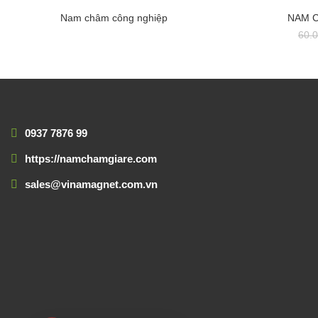
-3%
Nam châm công nghiệp
NAM 
60.
0937 7876 99
https://namchamgiare.com
sales@vinamagnet.com.vn