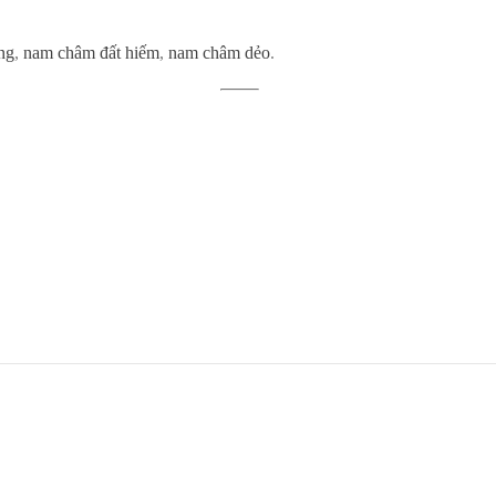
ng
,
nam châm đất hiếm
,
nam châm dẻo
.