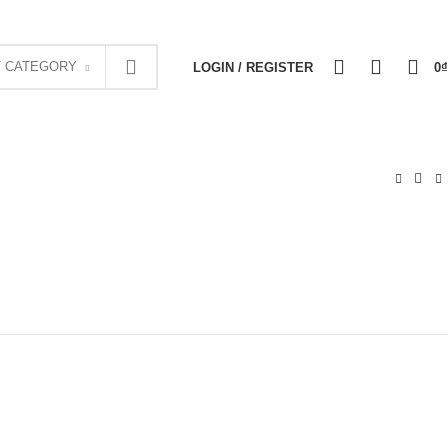
NEWSLETTER
CONTACT US
FAQS
0
0
0
T CATEGORY
LOGIN / REGISTER
0
₫