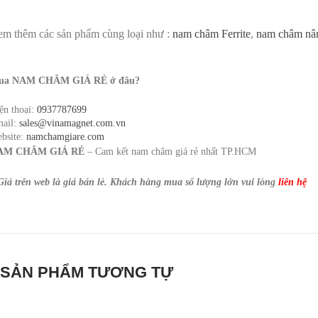
m thêm các sản phẩm cùng loại như :
nam châm Ferrite
,
nam châm nâ
ua NAM CHÂM GIÁ RẺ ở đâu?
ện thoại:
0937787699
ail:
sales@vinamagnet.com.vn
bsite:
namchamgiare.com
AM CHÂM GIÁ RẺ
– Cam kết nam châm giá rẻ nhất TP.HCM
Giá trên web là giá bán lẻ. Khách hàng mua số lượng lớn vui lòng
liên hệ
SẢN PHẨM TƯƠNG TỰ