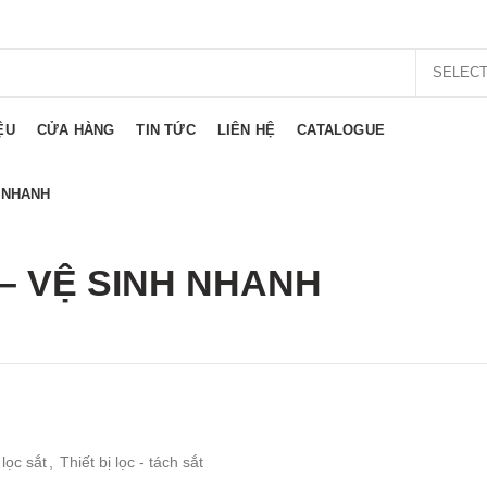
SELEC
ỆU
CỬA HÀNG
TIN TỨC
LIÊN HỆ
CATALOGUE
 NHANH
– VỆ SINH NHANH
lọc sắt
,
Thiết bị lọc - tách sắt