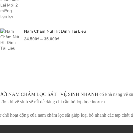
Nam Châm Nút Hít Đính Tài Liệu
24.500
₫
–
35.000
₫
ƯỚI NAM CHÂM LỌC SẮT– VỆ SINH NHANH
có khả năng vệ si
 đó khi vệ sinh sẽ rất dễ dàng chỉ cần bỏ lớp bọc inox ra.
 chế hoạt động của nam châm lọc sắt giúp loại bỏ nhanh các tạp chất t