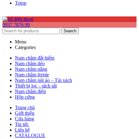
Totop
0937 7876 99
Search
Menu
Categories
Nam châm đất hiếm
Nam châm dẻo
Nam châm nâng
Nam châm ferrite
Nam châm nút áo – Túi xách
Thiết bị lọc – tách sắt
Nam châm điện
Hộp cứng
Trang chủ
Giới thiệu
Cửa hàng
Tin tức
Liên hệ
CATALOGUE