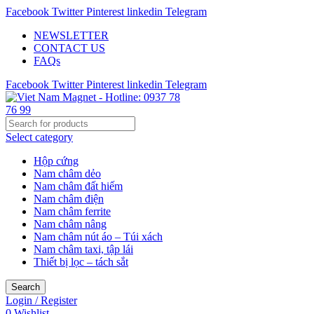
Facebook
Twitter
Pinterest
linkedin
Telegram
NEWSLETTER
CONTACT US
FAQs
Facebook
Twitter
Pinterest
linkedin
Telegram
Select category
Hộp cứng
Nam châm dẻo
Nam châm đất hiếm
Nam châm điện
Nam châm ferrite
Nam châm nâng
Nam châm nút áo – Túi xách
Nam châm taxi, tập lái
Thiết bị lọc – tách sắt
Search
Login / Register
0
Wishlist