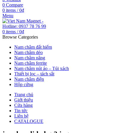
0
Compare
0
items
/
0
₫
Menu
0
items
/
0
₫
Browse Categories
Nam châm đất hiếm
Nam châm dẻo
Nam châm nâng
Nam châm ferrite
Nam châm nút áo – Túi xách
Thiết bị lọc – tách sắt
Nam châm điện
Hộp cứng
Trang chủ
Giới thiệu
Cửa hàng
Tin tức
Liên hệ
CATALOGUE