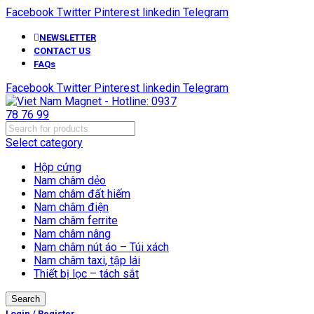
Facebook
Twitter
Pinterest
linkedin
Telegram
NEWSLETTER
CONTACT US
FAQs
Facebook
Twitter
Pinterest
linkedin
Telegram
Select category
Hộp cứng
Nam châm dẻo
Nam châm đất hiếm
Nam châm điện
Nam châm ferrite
Nam châm nâng
Nam châm nút áo – Túi xách
Nam châm taxi, tập lái
Thiết bị lọc – tách sắt
Search
Login / Register