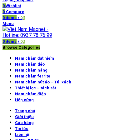
0
Wishlist
0
Compare
0
items
/
0
₫
Menu
0
items
/
0
₫
Browse Categories
Nam châm đất hiếm
Nam châm dẻo
Nam châm nâng
Nam châm ferrite
Nam châm nút áo – Túi xách
Thiết bị lọc – tách sắt
Nam châm điện
Hộp cứng
Trang chủ
Giới thiệu
Cửa hàng
Tin tức
Liên hệ