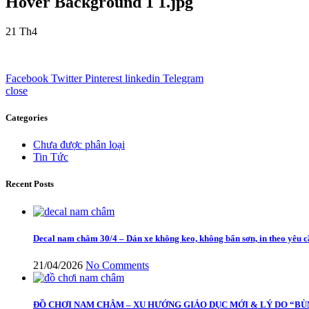
Hover Background 1 1.jpg
21
Th4
Facebook
Twitter
Pinterest
linkedin
Telegram
close
Categories
Chưa được phân loại
Tin Tức
Recent Posts
Decal nam châm 30/4 – Dán xe không keo, không bẩn sơn, in theo yêu 
21/04/2026
No Comments
ĐỒ CHƠI NAM CHÂM – XU HƯỚNG GIÁO DỤC MỚI & LÝ DO “BÙ