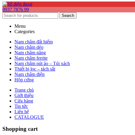
0937 7876 99
Search
Menu
Categories
Nam châm đất hiếm
Nam châm dẻo
Nam châm nâng
Nam châm ferrite
Nam châm nút áo – Túi xách
Thiết bị lọc – tách sắt
Nam châm điện
Hộp cứng
Trang chủ
Giới thiệu
Cửa hàng
Tin tức
Liên hệ
CATALOGUE
Shopping cart