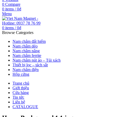
0
Compare
0
items
/
0
₫
Menu
0
items
/
0
₫
Browse Categories
Nam châm đất hiếm
Nam châm dẻo
Nam châm nâng
Nam châm ferrite
Nam châm nút áo – Túi xách
Thiết bị lọc – tách sắt
Nam châm điện
Hộp cứng
Trang chủ
Giới thiệu
Cửa hàng
Tin tức
Liên hệ
CATALOGUE