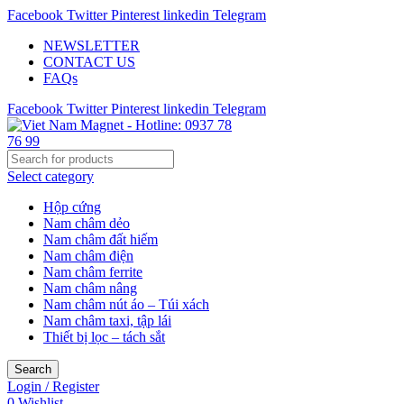
Facebook
Twitter
Pinterest
linkedin
Telegram
NEWSLETTER
CONTACT US
FAQs
Facebook
Twitter
Pinterest
linkedin
Telegram
Select category
Hộp cứng
Nam châm dẻo
Nam châm đất hiếm
Nam châm điện
Nam châm ferrite
Nam châm nâng
Nam châm nút áo – Túi xách
Nam châm taxi, tập lái
Thiết bị lọc – tách sắt
Search
Login / Register
0
Wishlist