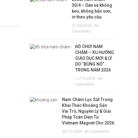
30/4 – Dán xe không
keo, không bẩn sơn,
in theo yêu cầu
21/04/2026
No
Comments
ĐỒ CHƠI NAM
CHÂM – XU HƯỚNG
GIÁO DỤC MỚI & LÝ
DO “BÙNG NỔ”
TRONG NĂM 2026
11/12/2025
No
Comments
Nam Châm Lọc Sắt Trong
Khai Thác Khoáng Sản:
Vai Trò, Nguyên Lý & Giải
Pháp Toàn Diện Từ
Vietnam Magnet Cho 2026
08/12/2025
No Comments