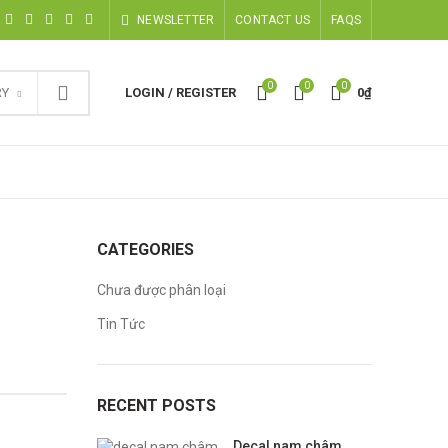
NEWSLETTER
CONTACT US
FAQS
0
0
0
RY
LOGIN / REGISTER
0
₫
CATEGORIES
Chưa được phân loại
Tin Tức
RECENT POSTS
Decal nam châm