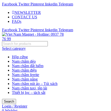
Facebook
Twitter
Pinterest
linkedin
Telegram
NEWSLETTER
CONTACT US
FAQs
Facebook
Twitter
Pinterest
linkedin
Telegram
Select category
Hộp cứng
Nam châm dẻo
Nam châm đất hiếm
Nam châm điện
Nam châm ferrite
Nam châm nâng
Nam châm nút áo – Túi xách
Nam châm taxi, tập lái
Thiết bị lọc – tách sắt
Search
Login / Register
0
Wishlist