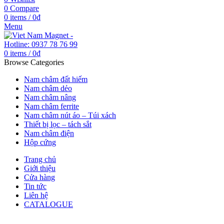
0
Compare
0
items
/
0
₫
Menu
0
items
/
0
₫
Browse Categories
Nam châm đất hiếm
Nam châm dẻo
Nam châm nâng
Nam châm ferrite
Nam châm nút áo – Túi xách
Thiết bị lọc – tách sắt
Nam châm điện
Hộp cứng
Trang chủ
Giới thiệu
Cửa hàng
Tin tức
Liên hệ
CATALOGUE