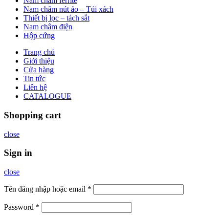
Nam châm ferrite
Nam châm nút áo – Túi xách
Thiết bị lọc – tách sắt
Nam châm điện
Hộp cứng
Trang chủ
Giới thiệu
Cửa hàng
Tin tức
Liên hệ
CATALOGUE
Shopping cart
close
Sign in
close
Tên đăng nhập hoặc email
*
Password
*