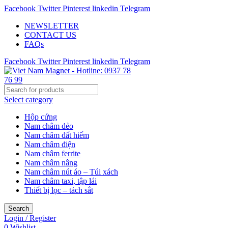
Facebook
Twitter
Pinterest
linkedin
Telegram
NEWSLETTER
CONTACT US
FAQs
Facebook
Twitter
Pinterest
linkedin
Telegram
Select category
Hộp cứng
Nam châm dẻo
Nam châm đất hiếm
Nam châm điện
Nam châm ferrite
Nam châm nâng
Nam châm nút áo – Túi xách
Nam châm taxi, tập lái
Thiết bị lọc – tách sắt
Search
Login / Register
0
Wishlist