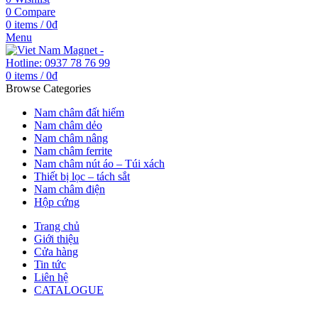
0
Compare
0
items
/
0
₫
Menu
0
items
/
0
₫
Browse Categories
Nam châm đất hiếm
Nam châm dẻo
Nam châm nâng
Nam châm ferrite
Nam châm nút áo – Túi xách
Thiết bị lọc – tách sắt
Nam châm điện
Hộp cứng
Trang chủ
Giới thiệu
Cửa hàng
Tin tức
Liên hệ
CATALOGUE