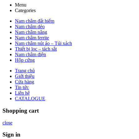
Menu
Categories
Nam châm đất hiếm
Nam châm dẻo
Nam châm nâng
Nam châm ferrite
Nam châm nút áo – Túi xách
Thiết bị lọc – tách sắt
Nam châm điện
Hộp cứng
Trang chủ
Giới thiệu
Cửa hàng
Tin tức
Liên hệ
CATALOGUE
Shopping cart
close
Sign in