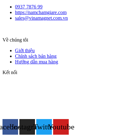
0937 7876 99
https://namchamgiare.com
sales@vinamagnet.com.vn
Về chúng tôi
Giới thiệu
Chính sách bán hàng
Hướng dẫn mua hàng
Kết nối
acebook
Instagram
Twitter
Youtube