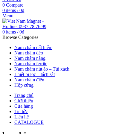
0
Compare
0
items
/
0
₫
Menu
0
items
/
0
₫
Browse Categories
Nam châm đất hiếm
Nam châm dẻo
Nam châm nâng
Nam châm ferrite
Nam châm nút áo – Túi xách
Thiết bị lọc – tách sắt
Nam châm điện
Hộp cứng
Trang chủ
Giới thiệu
Cửa hàng
Tin tức
Liên hệ
CATALOGUE