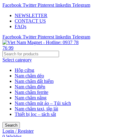
Facebook
Twitter
Pinterest
linkedin
Telegram
NEWSLETTER
CONTACT US
FAQs
Facebook
Twitter
Pinterest
linkedin
Telegram
Select category
Hộp cứng
Nam châm dẻo
Nam châm đất hiếm
Nam châm điện
Nam châm ferrite
Nam châm nâng
Nam châm nút áo – Túi xách
Nam châm taxi, tập lái
Thiết bị lọc – tách sắt
Search
Login / Register
0
Wishlist