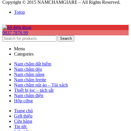
Copyright © 2015 NAMCHAMGIARE – All Rights Reserved.
Totop
0937 7876 99
Search
Menu
Categories
Nam châm đất hiếm
Nam châm dẻo
Nam châm nâng
Nam châm ferrite
Nam châm nút áo – Túi xách
Thiết bị lọc – tách sắt
Nam châm điện
Hộp cứng
Trang chủ
Giới thiệu
Cửa hàng
Tin tức