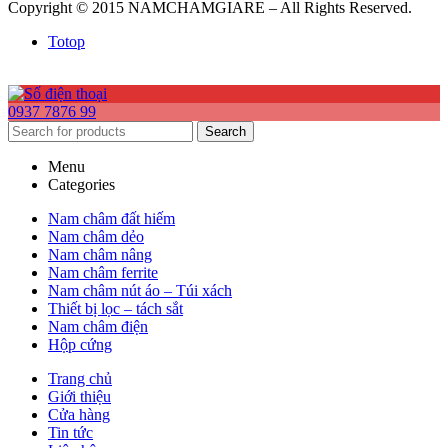
Copyright © 2015 NAMCHAMGIARE – All Rights Reserved.
Totop
0937 7876 99
Search
Menu
Categories
Nam châm đất hiếm
Nam châm dẻo
Nam châm nâng
Nam châm ferrite
Nam châm nút áo – Túi xách
Thiết bị lọc – tách sắt
Nam châm điện
Hộp cứng
Trang chủ
Giới thiệu
Cửa hàng
Tin tức