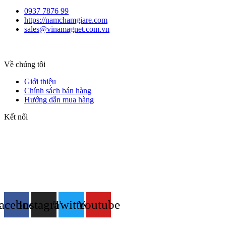
0937 7876 99
https://namchamgiare.com
sales@vinamagnet.com.vn
Về chúng tôi
Giới thiệu
Chính sách bán hàng
Hướng dẫn mua hàng
Kết nối
acebook
Instagram
Twitter
Youtube