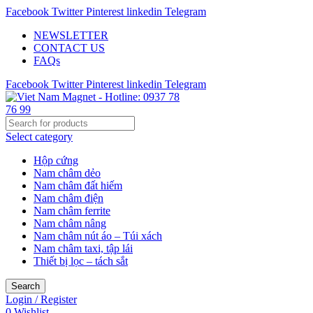
Facebook
Twitter
Pinterest
linkedin
Telegram
NEWSLETTER
CONTACT US
FAQs
Facebook
Twitter
Pinterest
linkedin
Telegram
Select category
Hộp cứng
Nam châm dẻo
Nam châm đất hiếm
Nam châm điện
Nam châm ferrite
Nam châm nâng
Nam châm nút áo – Túi xách
Nam châm taxi, tập lái
Thiết bị lọc – tách sắt
Search
Login / Register
0
Wishlist