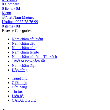
0
Compare
0
items
/
0
₫
Menu
0
items
/
0
₫
Browse Categories
Nam châm đất hiếm
Nam châm dẻo
Nam châm nâng
Nam châm ferrite
Nam châm nút áo – Túi xách
Thiết bị lọc – tách sắt
Nam châm điện
Hộp cứng
Trang chủ
Giới thiệu
Cửa hàng
Tin tức
Liên hệ
CATALOGUE