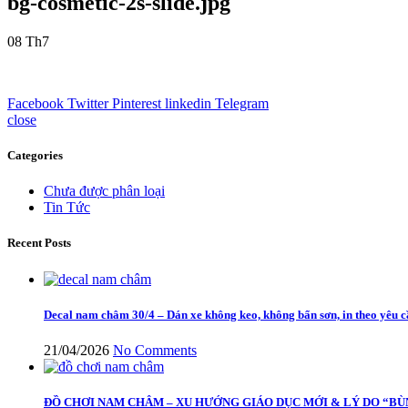
bg-cosmetic-2s-slide.jpg
08
Th7
Facebook
Twitter
Pinterest
linkedin
Telegram
close
Categories
Chưa được phân loại
Tin Tức
Recent Posts
Decal nam châm 30/4 – Dán xe không keo, không bẩn sơn, in theo yêu 
21/04/2026
No Comments
ĐỒ CHƠI NAM CHÂM – XU HƯỚNG GIÁO DỤC MỚI & LÝ DO “BÙ