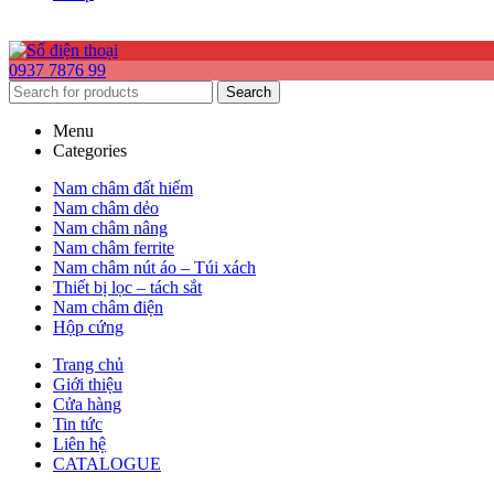
0937 7876 99
Search
Menu
Categories
Nam châm đất hiếm
Nam châm dẻo
Nam châm nâng
Nam châm ferrite
Nam châm nút áo – Túi xách
Thiết bị lọc – tách sắt
Nam châm điện
Hộp cứng
Trang chủ
Giới thiệu
Cửa hàng
Tin tức
Liên hệ
CATALOGUE