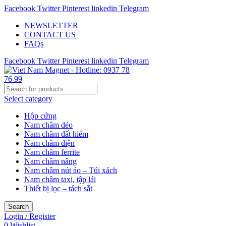
Facebook
Twitter
Pinterest
linkedin
Telegram
NEWSLETTER
CONTACT US
FAQs
Facebook
Twitter
Pinterest
linkedin
Telegram
Select category
Hộp cứng
Nam châm dẻo
Nam châm đất hiếm
Nam châm điện
Nam châm ferrite
Nam châm nâng
Nam châm nút áo – Túi xách
Nam châm taxi, tập lái
Thiết bị lọc – tách sắt
Search
Login / Register
0
Wishlist