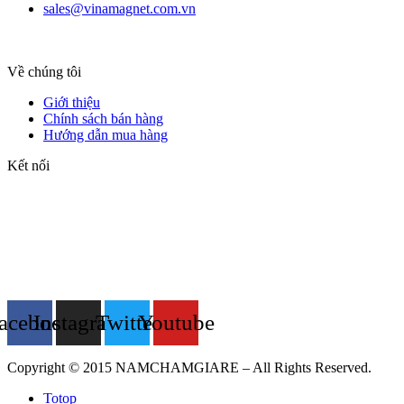
sales@vinamagnet.com.vn
Về chúng tôi
Giới thiệu
Chính sách bán hàng
Hướng dẫn mua hàng
Kết nối
acebook
Instagram
Twitter
Youtube
Copyright © 2015 NAMCHAMGIARE – All Rights Reserved.
Totop