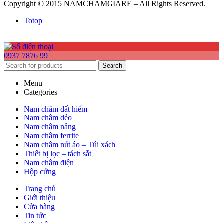
Copyright © 2015 NAMCHAMGIARE – All Rights Reserved.
Totop
0937 7876 99
Search
Menu
Categories
Nam châm đất hiếm
Nam châm dẻo
Nam châm nâng
Nam châm ferrite
Nam châm nút áo – Túi xách
Thiết bị lọc – tách sắt
Nam châm điện
Hộp cứng
Trang chủ
Giới thiệu
Cửa hàng
Tin tức