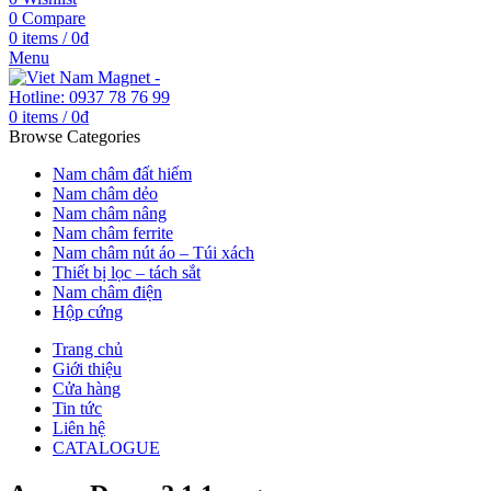
0
Compare
0
items
/
0
₫
Menu
0
items
/
0
₫
Browse Categories
Nam châm đất hiếm
Nam châm dẻo
Nam châm nâng
Nam châm ferrite
Nam châm nút áo – Túi xách
Thiết bị lọc – tách sắt
Nam châm điện
Hộp cứng
Trang chủ
Giới thiệu
Cửa hàng
Tin tức
Liên hệ
CATALOGUE