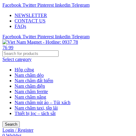
Facebook
Twitter
Pinterest
linkedin
Telegram
NEWSLETTER
CONTACT US
FAQs
Facebook
Twitter
Pinterest
linkedin
Telegram
Select category
Hộp cứng
Nam châm dẻo
Nam châm đất hiếm
Nam châm điện
Nam châm ferrite
Nam châm nâng
Nam châm nút áo – Túi xách
Nam châm taxi, tập lái
Thiết bị lọc – tách sắt
Search
Login / Register
0
Wishlist