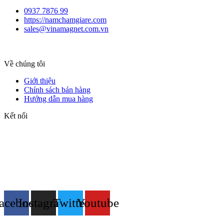
0937 7876 99
https://namchamgiare.com
sales@vinamagnet.com.vn
Về chúng tôi
Giới thiệu
Chính sách bán hàng
Hướng dẫn mua hàng
Kết nối
acebook
Instagram
Twitter
Youtube