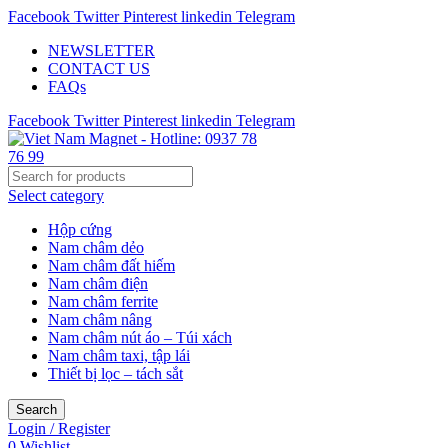
Facebook
Twitter
Pinterest
linkedin
Telegram
NEWSLETTER
CONTACT US
FAQs
Facebook
Twitter
Pinterest
linkedin
Telegram
Select category
Hộp cứng
Nam châm dẻo
Nam châm đất hiếm
Nam châm điện
Nam châm ferrite
Nam châm nâng
Nam châm nút áo – Túi xách
Nam châm taxi, tập lái
Thiết bị lọc – tách sắt
Search
Login / Register
0
Wishlist