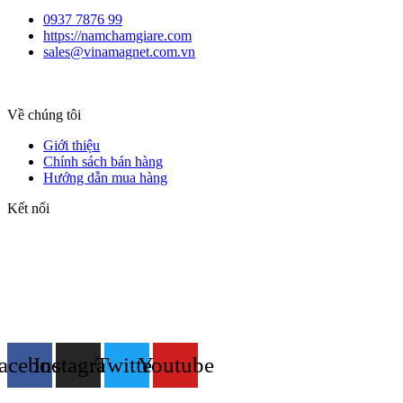
0937 7876 99
https://namchamgiare.com
sales@vinamagnet.com.vn
Về chúng tôi
Giới thiệu
Chính sách bán hàng
Hướng dẫn mua hàng
Kết nối
acebook
Instagram
Twitter
Youtube