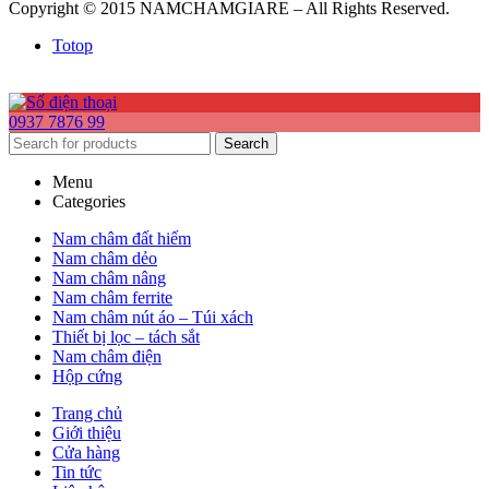
Copyright © 2015 NAMCHAMGIARE – All Rights Reserved.
Totop
0937 7876 99
Search
Menu
Categories
Nam châm đất hiếm
Nam châm dẻo
Nam châm nâng
Nam châm ferrite
Nam châm nút áo – Túi xách
Thiết bị lọc – tách sắt
Nam châm điện
Hộp cứng
Trang chủ
Giới thiệu
Cửa hàng
Tin tức