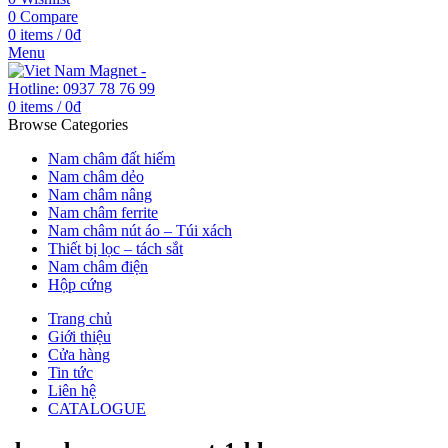
0
Compare
0
items
/
0
₫
Menu
0
items
/
0
₫
Browse Categories
Nam châm đất hiếm
Nam châm dẻo
Nam châm nâng
Nam châm ferrite
Nam châm nút áo – Túi xách
Thiết bị lọc – tách sắt
Nam châm điện
Hộp cứng
Trang chủ
Giới thiệu
Cửa hàng
Tin tức
Liên hệ
CATALOGUE