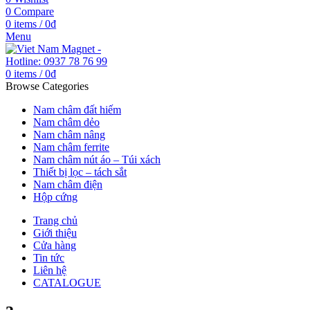
0
Compare
0
items
/
0
₫
Menu
0
items
/
0
₫
Browse Categories
Nam châm đất hiếm
Nam châm dẻo
Nam châm nâng
Nam châm ferrite
Nam châm nút áo – Túi xách
Thiết bị lọc – tách sắt
Nam châm điện
Hộp cứng
Trang chủ
Giới thiệu
Cửa hàng
Tin tức
Liên hệ
CATALOGUE