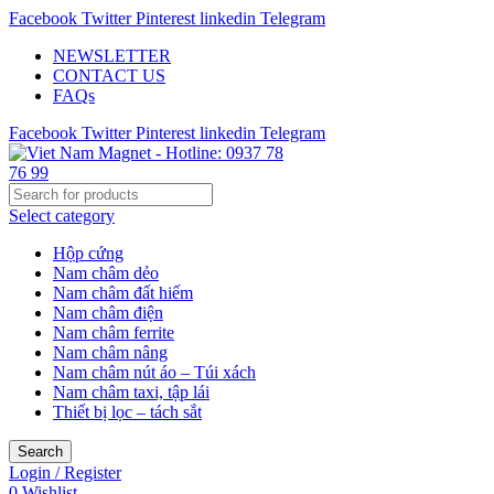
Facebook
Twitter
Pinterest
linkedin
Telegram
NEWSLETTER
CONTACT US
FAQs
Facebook
Twitter
Pinterest
linkedin
Telegram
Select category
Hộp cứng
Nam châm dẻo
Nam châm đất hiếm
Nam châm điện
Nam châm ferrite
Nam châm nâng
Nam châm nút áo – Túi xách
Nam châm taxi, tập lái
Thiết bị lọc – tách sắt
Search
Login / Register
0
Wishlist