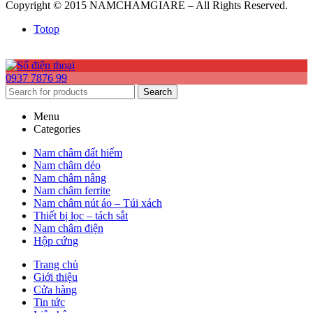
Copyright © 2015 NAMCHAMGIARE – All Rights Reserved.
Totop
0937 7876 99
Search
Menu
Categories
Nam châm đất hiếm
Nam châm dẻo
Nam châm nâng
Nam châm ferrite
Nam châm nút áo – Túi xách
Thiết bị lọc – tách sắt
Nam châm điện
Hộp cứng
Trang chủ
Giới thiệu
Cửa hàng
Tin tức