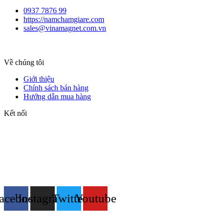
0937 7876 99
https://namchamgiare.com
sales@vinamagnet.com.vn
Về chúng tôi
Giới thiệu
Chính sách bán hàng
Hướng dẫn mua hàng
Kết nối
acebook
Instagram
Twitter
Youtube