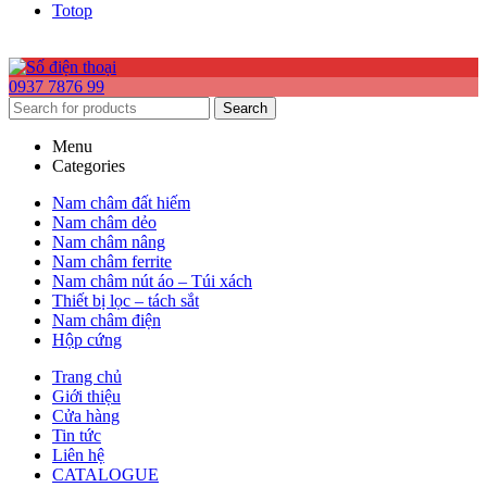
Totop
0937 7876 99
Search
Menu
Categories
Nam châm đất hiếm
Nam châm dẻo
Nam châm nâng
Nam châm ferrite
Nam châm nút áo – Túi xách
Thiết bị lọc – tách sắt
Nam châm điện
Hộp cứng
Trang chủ
Giới thiệu
Cửa hàng
Tin tức
Liên hệ
CATALOGUE