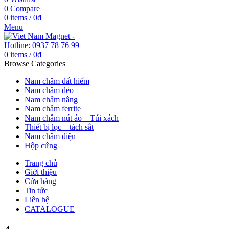
0
Compare
0
items
/
0
₫
Menu
0
items
/
0
₫
Browse Categories
Nam châm đất hiếm
Nam châm dẻo
Nam châm nâng
Nam châm ferrite
Nam châm nút áo – Túi xách
Thiết bị lọc – tách sắt
Nam châm điện
Hộp cứng
Trang chủ
Giới thiệu
Cửa hàng
Tin tức
Liên hệ
CATALOGUE