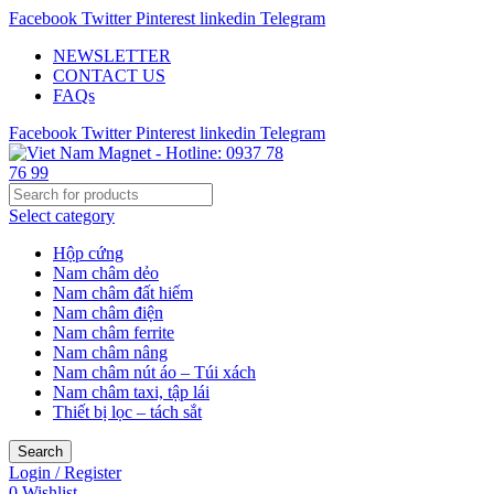
Facebook
Twitter
Pinterest
linkedin
Telegram
NEWSLETTER
CONTACT US
FAQs
Facebook
Twitter
Pinterest
linkedin
Telegram
Select category
Hộp cứng
Nam châm dẻo
Nam châm đất hiếm
Nam châm điện
Nam châm ferrite
Nam châm nâng
Nam châm nút áo – Túi xách
Nam châm taxi, tập lái
Thiết bị lọc – tách sắt
Search
Login / Register
0
Wishlist