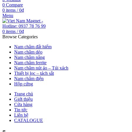
0
Compare
0
items
/
0
₫
Menu
0
items
/
0
₫
Browse Categories
Nam châm đất hiếm
Nam châm dẻo
Nam châm nâng
Nam châm ferrite
Nam châm nút áo – Túi xách
Thiết bị lọc – tách sắt
Nam châm điện
Hộp cứng
Trang chủ
Giới thiệu
Cửa hàng
Tin tức
Liên hệ
CATALOGUE