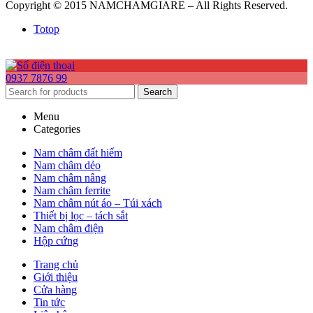
Copyright © 2015 NAMCHAMGIARE – All Rights Reserved.
Totop
0937 7876 99
Search
Menu
Categories
Nam châm đất hiếm
Nam châm dẻo
Nam châm nâng
Nam châm ferrite
Nam châm nút áo – Túi xách
Thiết bị lọc – tách sắt
Nam châm điện
Hộp cứng
Trang chủ
Giới thiệu
Cửa hàng
Tin tức