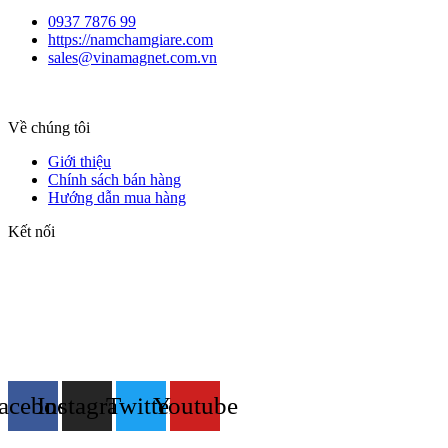
0937 7876 99
https://namchamgiare.com
sales@vinamagnet.com.vn
Về chúng tôi
Giới thiệu
Chính sách bán hàng
Hướng dẫn mua hàng
Kết nối
acebook
Instagram
Twitter
Youtube