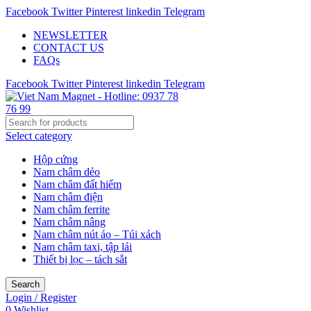
Facebook
Twitter
Pinterest
linkedin
Telegram
NEWSLETTER
CONTACT US
FAQs
Facebook
Twitter
Pinterest
linkedin
Telegram
Select category
Hộp cứng
Nam châm dẻo
Nam châm đất hiếm
Nam châm điện
Nam châm ferrite
Nam châm nâng
Nam châm nút áo – Túi xách
Nam châm taxi, tập lái
Thiết bị lọc – tách sắt
Search
Login / Register
0
Wishlist