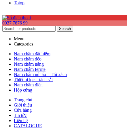
Totop
0937 7876 99
Search
Menu
Categories
Nam châm đất hiếm
Nam châm dẻo
Nam châm nâng
Nam châm ferrite
Nam châm nút áo – Túi xách
Thiết bị lọc – tách sắt
Nam châm điện
Hộp cứng
Trang chủ
Giới thiệu
Cửa hàng
Tin tức
Liên hệ
CATALOGUE