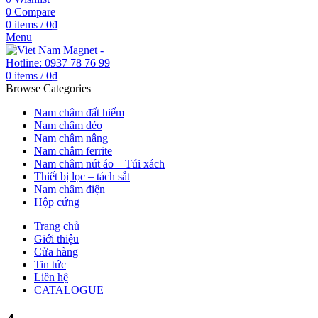
0
Compare
0
items
/
0
₫
Menu
0
items
/
0
₫
Browse Categories
Nam châm đất hiếm
Nam châm dẻo
Nam châm nâng
Nam châm ferrite
Nam châm nút áo – Túi xách
Thiết bị lọc – tách sắt
Nam châm điện
Hộp cứng
Trang chủ
Giới thiệu
Cửa hàng
Tin tức
Liên hệ
CATALOGUE