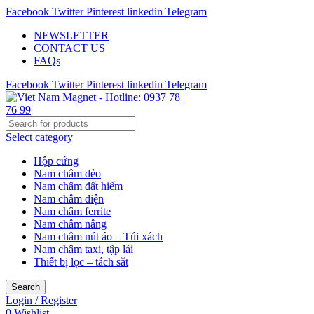
Facebook
Twitter
Pinterest
linkedin
Telegram
NEWSLETTER
CONTACT US
FAQs
Facebook
Twitter
Pinterest
linkedin
Telegram
Select category
Hộp cứng
Nam châm dẻo
Nam châm đất hiếm
Nam châm điện
Nam châm ferrite
Nam châm nâng
Nam châm nút áo – Túi xách
Nam châm taxi, tập lái
Thiết bị lọc – tách sắt
Search
Login / Register
0
Wishlist